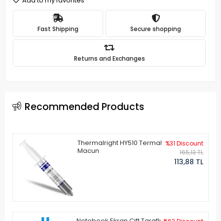
Add to my favorites
Fast Shipping
Secure shopping
Returns and Exchanges
Recommended Products
Thermalright HY510 Termal
%31 Discount
Macun
165,13 TL
113,88 TL
Notebook Ekran Çift Taraflı