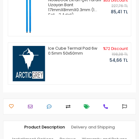
%63 Discount
Uzayan Bant
227,76 TL
171mmX8mmX0.3mm (1
85,41 TL
Set - 2 Adet)
Ice Cube Termal Pad 6w
%72 Discount
0.5mm 50x50mm
198,38 TL
54,66 TL
Product Description
Delivery and Shipping