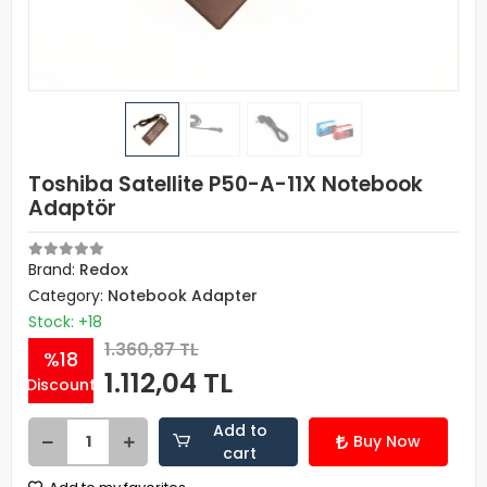
Toshiba Satellite P50-A-11X Notebook
Adaptör
Brand:
Redox
Category:
Notebook Adapter
Stock: +18
1.360,87 TL
%18
1.112,04 TL
Discount
Add to
Buy Now
cart