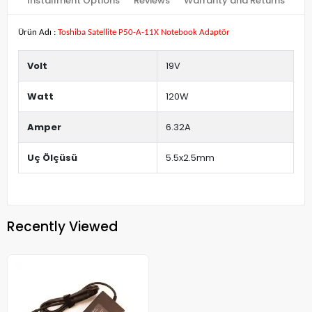
Installment Options
Reviews
Warranty and Returns
Ürün Adı :
Toshiba Satellite P50-A-11X Notebook Adaptör
Volt
19V
Watt
120W
Amper
6.32A
Uç Ölçüsü
5.5x2.5mm
Recently Viewed