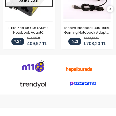
Sold Out
I-Life Zed Air Cx5 Uyumlu
Lenovo Ideapad L340-15IRH
Notebook Adaptör
Gaming Notebook Adaptör
Cihazı Şarj Aleti (150W)
540,93 TL
2.163,72 TL
%24
%21
409,97 TL
1.708,20 TL