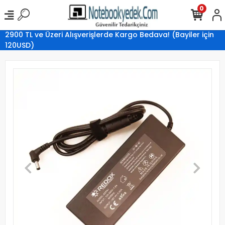
0
2900 TL ve Üzeri Alışverişlerde Kargo Bedava! (Bayiler için
120USD)