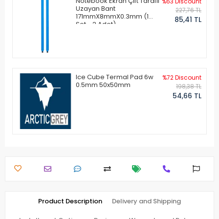
Notebook Ekran Çift Taraflı
%63 Discount
Uzayan Bant
227,76 TL
171mmX8mmX0.3mm (1
85,41 TL
Set - 2 Adet)
Ice Cube Termal Pad 6w
%72 Discount
0.5mm 50x50mm
198,38 TL
54,66 TL
Product Description
Delivery and Shipping