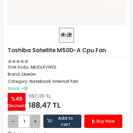
Toshiba Satellite M50D-A Cpu Fan
Stok Kodu: ABUDLKVWDL
Brand:
LineOn
Category:
Notebook Internal Fan
Stock: +18
367,35 TL
%49
188,47 TL
Discount
Add to
Buy Now
cart