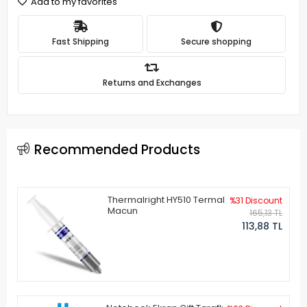
Add to my favorites
Fast Shipping
Secure shopping
Returns and Exchanges
Recommended Products
Thermalright HY510 Termal
%31 Discount
Macun
165,13 TL
113,88 TL