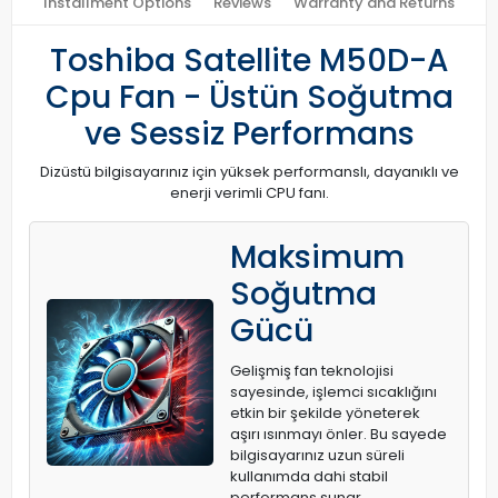
Installment Options
Reviews
Warranty and Returns
Toshiba Satellite M50D-A
Cpu Fan - Üstün Soğutma
ve Sessiz Performans
Dizüstü bilgisayarınız için yüksek performanslı, dayanıklı ve
enerji verimli CPU fanı.
Maksimum
Soğutma
Gücü
Gelişmiş fan teknolojisi
sayesinde, işlemci sıcaklığını
etkin bir şekilde yöneterek
aşırı ısınmayı önler. Bu sayede
bilgisayarınız uzun süreli
kullanımda dahi stabil
performans sunar.