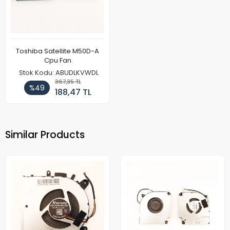
Toshiba Satellite M50D-A
Cpu Fan
Stok Kodu: ABUDLKVWDL
367,35 TL
%49
188,47 TL
Similar Products