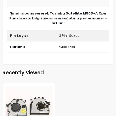
Şimdi sipariş vererek Toshiba Satellite M50D-A Cpu
Fan dizüstü bilgisayarınızın soğutma performansını
artırın!
Pin Sayısı
3 Pinli Soket
Durumu
%100 Yeni
Recently Viewed