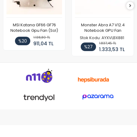
MSI Katana GF66 GF76
Monster Abra A7 V12.4
Notebook Gpu Fan (Sol)
Notebook GPU Fan
1.138,80 TL
Stok Kodu: AYXVLBX881
%20
911,04 TL
1.837,45 TL
%27
1.333,53 TL