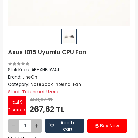
Asus 1015 Uyumlu CPU Fan
Stok Kodu: ABHXNBJWAJ
Brand:
LineOn
Category:
Notebook Internal Fan
Stock: Tükenmek Üzere
458,37 TL
%42
267,62 TL
Discount
Add to
Buy Now
cart