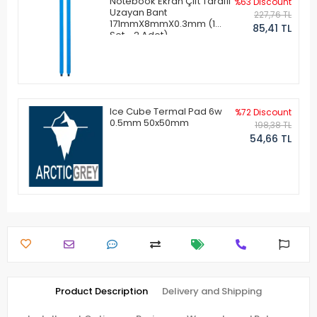
Notebook Ekran Çift Taraflı
%63 Discount
Uzayan Bant
227,76 TL
171mmX8mmX0.3mm (1
85,41 TL
Set - 2 Adet)
Ice Cube Termal Pad 6w
%72 Discount
0.5mm 50x50mm
198,38 TL
54,66 TL
Product Description
Delivery and Shipping