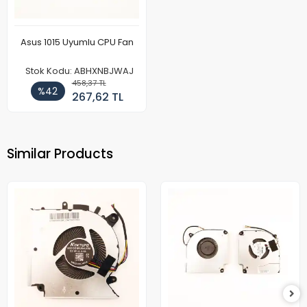
Asus 1015 Uyumlu CPU Fan
Stok Kodu: ABHXNBJWAJ
458,37 TL
%42
267,62 TL
Similar Products