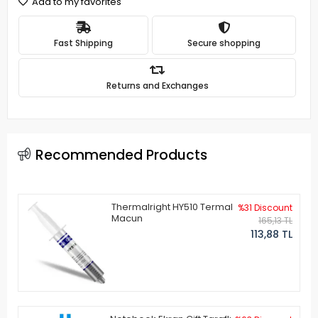
Add to my favorites
Fast Shipping
Secure shopping
Returns and Exchanges
Recommended Products
Thermalright HY510 Termal
%31 Discount
Macun
165,13 TL
113,88 TL