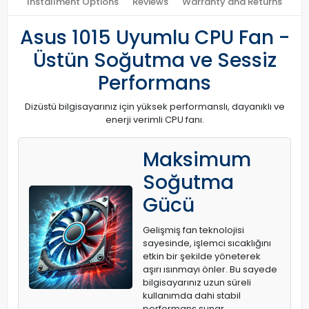
Installment Options
Reviews
Warranty and Returns
Asus 1015 Uyumlu CPU Fan -
Üstün Soğutma ve Sessiz
Performans
Dizüstü bilgisayarınız için yüksek performanslı, dayanıklı ve
enerji verimli CPU fanı.
Maksimum
Soğutma
Gücü
Gelişmiş fan teknolojisi
sayesinde, işlemci sıcaklığını
etkin bir şekilde yöneterek
aşırı ısınmayı önler. Bu sayede
bilgisayarınız uzun süreli
kullanımda dahi stabil
performans sunar.