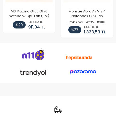
MSI Katana GF66 GF76
Monster Abra A7 V12.4
Notebook Gpu Fan (Sol)
Notebook GPU Fan
1.138,80 TL
Stok Kodu: AYXVLBX881
%20
911,04 TL
1.837,45 TL
%27
1.333,53 TL