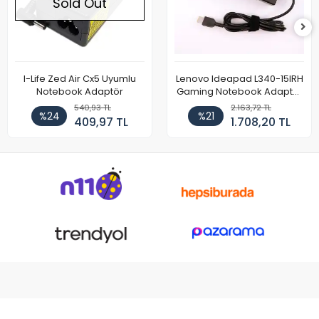
Sold Out
I-Life Zed Air Cx5 Uyumlu
Lenovo Ideapad L340-15IRH
Notebook Adaptör
Gaming Notebook Adaptör
Cihazı Şarj Aleti (150W)
540,93 TL
2.163,72 TL
%24
%21
409,97 TL
1.708,20 TL