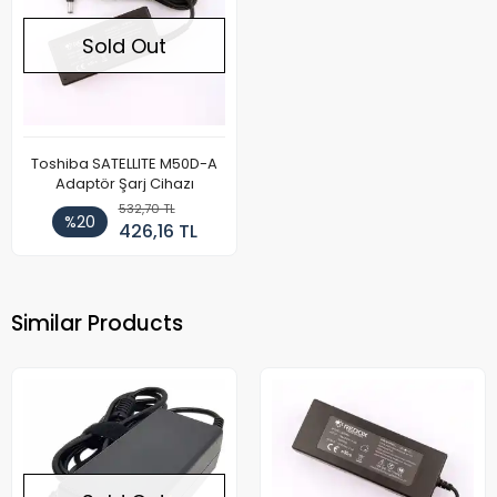
Sold Out
Toshiba SATELLITE M50D-A
Adaptör Şarj Cihazı
532,70 TL
%20
426,16 TL
Similar Products