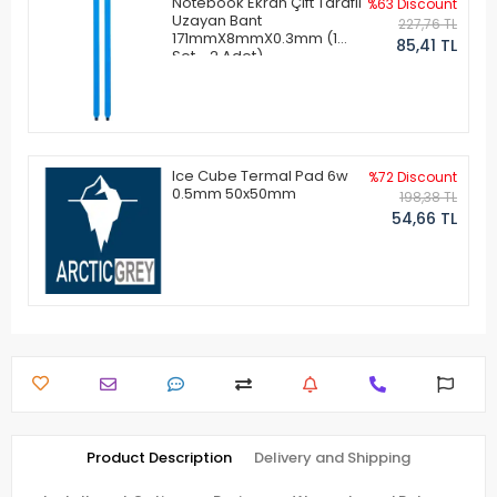
Notebook Ekran Çift Taraflı
%63 Discount
Uzayan Bant
227,76 TL
171mmX8mmX0.3mm (1
85,41 TL
Set - 2 Adet)
Ice Cube Termal Pad 6w
%72 Discount
0.5mm 50x50mm
198,38 TL
54,66 TL
Product Description
Delivery and Shipping