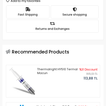
Add to my favorites
Fast Shipping
Secure shopping
Returns and Exchanges
Recommended Products
Thermalright HY510 Termal
%31 Discount
Macun
165,13 TL
113,88 TL