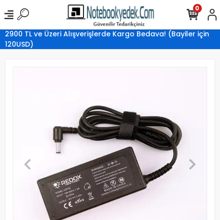
0
2900 TL ve Üzeri Alışverişlerde Kargo Bedava! (Bayiler için
120USD)