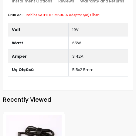
Installment Options
Reviews
Warranty and Returns
Ürün Adı :
Toshiba SATELLITE M50D-A Adaptör Şarj Cihazı
Volt
19V
Watt
65W
Amper
3.42A
Uç Ölçüsü
5.5x2.5mm
Recently Viewed