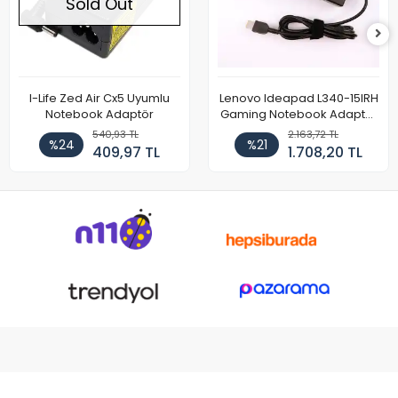
Sold Out
I-Life Zed Air Cx5 Uyumlu
Lenovo Ideapad L340-15IRH
Notebook Adaptör
Gaming Notebook Adaptör
Cihazı Şarj Aleti (150W)
540,93 TL
2.163,72 TL
%24
%21
409,97 TL
1.708,20 TL