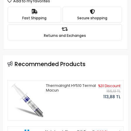
Add to my favorites
Fast Shipping
Secure shopping
Returns and Exchanges
Recommended Products
Thermalright HY510 Termal
%31 Discount
Macun
165,13 TL
113,88 TL