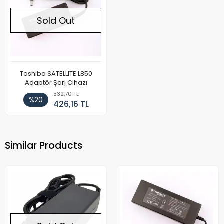
Sold Out
Toshiba SATELLITE L850
Adaptör Şarj Cihazı
532,70 TL
%20
426,16 TL
Similar Products