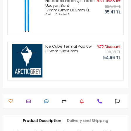
Notebook Ekran Çift Taraflı
%63 Discount
Uzayan Bant
227,76 TL
171mmX8mmX0.3mm (1
85,41 TL
Set - 2 Adet)
Ice Cube Termal Pad 6w
%72 Discount
0.5mm 50x50mm
198,38 TL
54,66 TL
Product Description
Delivery and Shipping