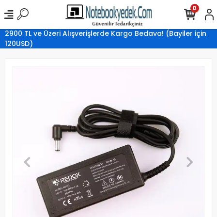
0
2900 TL ve Üzeri Alışverişlerde Kargo Bedava! (Bayiler için
120USD)