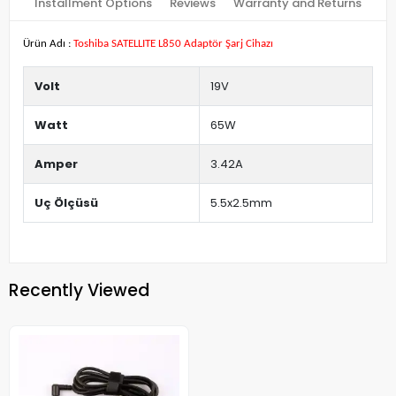
Installment Options
Reviews
Warranty and Returns
Ürün Adı :
Toshiba SATELLITE L850 Adaptör Şarj Cihazı
Volt
19V
Watt
65W
Amper
3.42A
Uç Ölçüsü
5.5x2.5mm
Recently Viewed