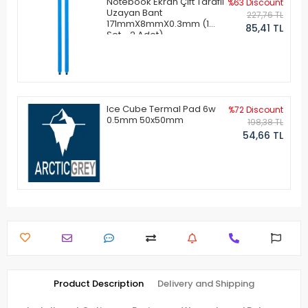
Notebook Ekran Çift Taraflı
%63 Discount
Uzayan Bant
227,76 TL
171mmX8mmX0.3mm (1
85,41 TL
Set - 2 Adet)
Ice Cube Termal Pad 6w
%72 Discount
0.5mm 50x50mm
198,38 TL
54,66 TL
Product Description
Delivery and Shipping