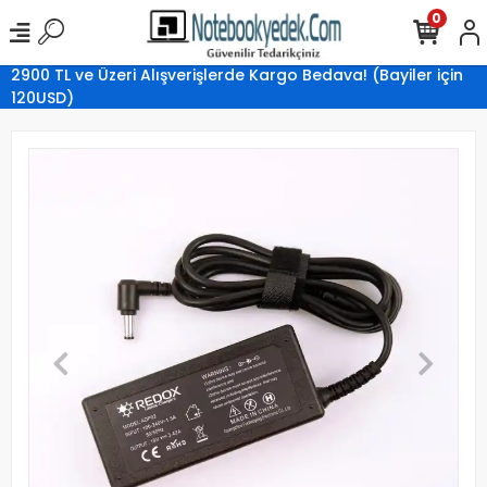
0
2900 TL ve Üzeri Alışverişlerde Kargo Bedava! (Bayiler için
120USD)