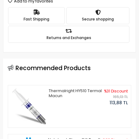
Add to my favorites
Fast Shipping
Secure shopping
Returns and Exchanges
Recommended Products
Thermalright HY510 Termal
%31 Discount
Macun
165,13 TL
113,88 TL