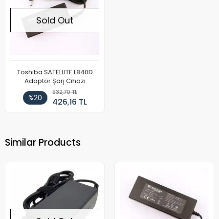
Sold Out
Toshiba SATELLITE L840D
Adaptör Şarj Cihazı
532,70 TL
%20
426,16 TL
Similar Products