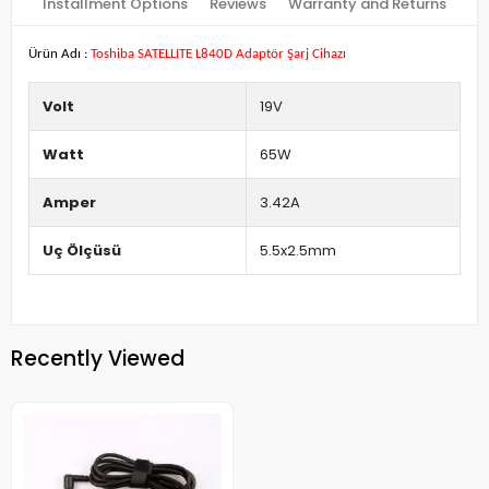
Installment Options
Reviews
Warranty and Returns
Ürün Adı :
Toshiba SATELLITE L840D Adaptör Şarj Cihazı
Volt
19V
Watt
65W
Amper
3.42A
Uç Ölçüsü
5.5x2.5mm
Recently Viewed