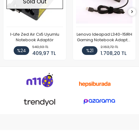
Sold Out
I-Life Zed Air Cx5 Uyumlu
Lenovo Ideapad L340-15IRH
Notebook Adaptör
Gaming Notebook Adaptör
Cihazı Şarj Aleti (150W)
540,93 TL
2.163,72 TL
%24
%21
409,97 TL
1.708,20 TL