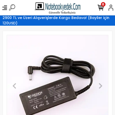
0
2900 TL ve Üzeri Alışverişlerde Kargo Bedava! (Bayiler için
120USD)