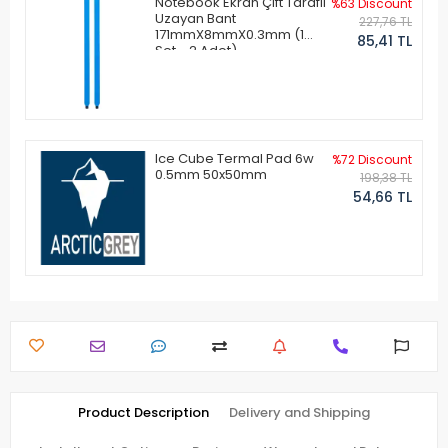
Notebook Ekran Çift Taraflı
%63 Discount
Uzayan Bant
227,76 TL
171mmX8mmX0.3mm (1
85,41 TL
Set - 2 Adet)
Ice Cube Termal Pad 6w
%72 Discount
0.5mm 50x50mm
198,38 TL
54,66 TL
Product Description
Delivery and Shipping