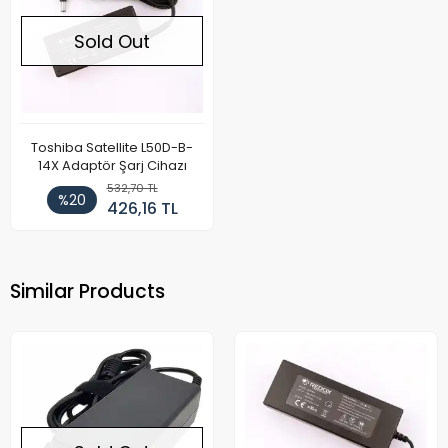
Sold Out
Toshiba Satellite L50D-B-
14X Adaptör Şarj Cihazı
532,70 TL
%20
426,16 TL
Similar Products