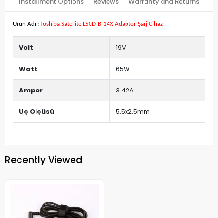
Installment Options
Reviews
Warranty and Returns
Ürün Adı :
Toshiba Satellite L50D-B-14X Adaptör Şarj Cihazı
Volt
19V
Watt
65W
Amper
3.42A
Uç Ölçüsü
5.5x2.5mm
Recently Viewed