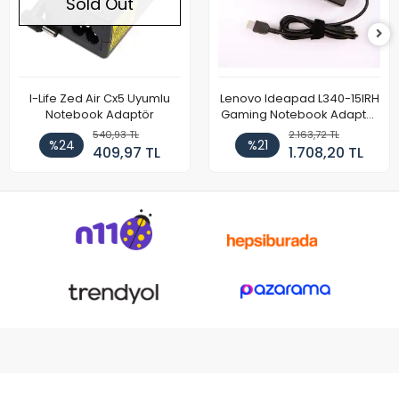
Sold Out
I-Life Zed Air Cx5 Uyumlu
Lenovo Ideapad L340-15IRH
Notebook Adaptör
Gaming Notebook Adaptör
Cihazı Şarj Aleti (150W)
540,93 TL
2.163,72 TL
%24
%21
409,97 TL
1.708,20 TL