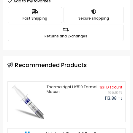
Add to my favorites
Fast Shipping
Secure shopping
Returns and Exchanges
Recommended Products
Thermalright HY510 Termal
%31 Discount
Macun
165,13 TL
113,88 TL