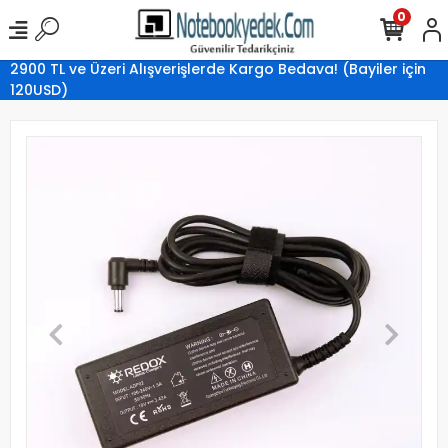
0
2900 TL ve Üzeri Alışverişlerde Kargo Bedava! (Bayiler için
120USD)