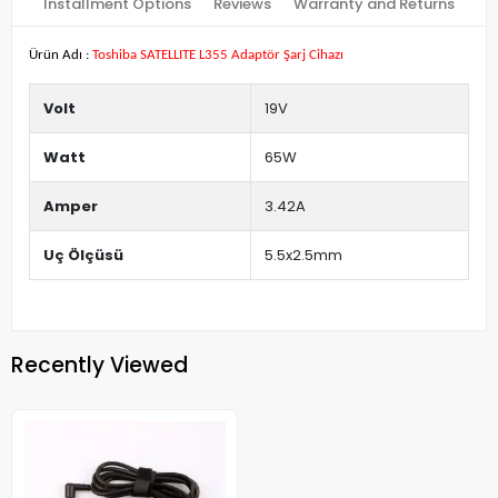
Installment Options
Reviews
Warranty and Returns
Ürün Adı :
Toshiba SATELLITE L355 Adaptör Şarj Cihazı
Volt
19V
Watt
65W
Amper
3.42A
Uç Ölçüsü
5.5x2.5mm
Recently Viewed