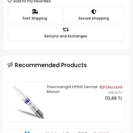
Add to my favorites
Fast Shipping
Secure shopping
Returns and Exchanges
Recommended Products
Thermalright HY510 Termal
%31 Discount
Macun
165,13 TL
113,88 TL