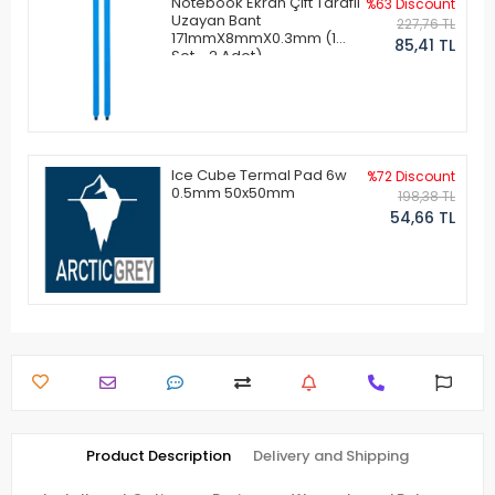
Notebook Ekran Çift Taraflı
%63 Discount
Uzayan Bant
227,76 TL
171mmX8mmX0.3mm (1
85,41 TL
Set - 2 Adet)
Ice Cube Termal Pad 6w
%72 Discount
0.5mm 50x50mm
198,38 TL
54,66 TL
Product Description
Delivery and Shipping