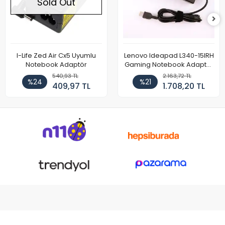
Sold Out
I-Life Zed Air Cx5 Uyumlu
Lenovo Ideapad L340-15IRH
Notebook Adaptör
Gaming Notebook Adaptör
Cihazı Şarj Aleti (150W)
540,93 TL
2.163,72 TL
%24
%21
409,97 TL
1.708,20 TL