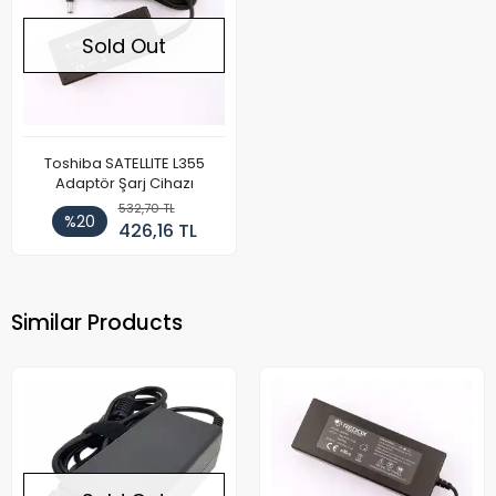
Sold Out
Toshiba SATELLITE L355
Adaptör Şarj Cihazı
532,70 TL
%20
426,16 TL
Similar Products