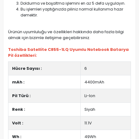
Doldurma ve boşaltma işlemini en az 5 defa uygulayın.
Bu işlemleri yaptığınızda piliniz normal kullanıma hazır
demektir.
Ürünün uyumluluğu ve özellikleri hakkında daha fazla bilgi
almak için bizimle iletişime geçebilirsiniz.
Toshiba Satellite C855-1LQ Uyumlu Notebook Batarya
Pil özellikleri:
Hücre Sayısı :
6
mAh :
4400mAh
Pil Türü :
Li-Ion
Renk :
Siyah
Volt :
11.1V
Wh :
49Wh