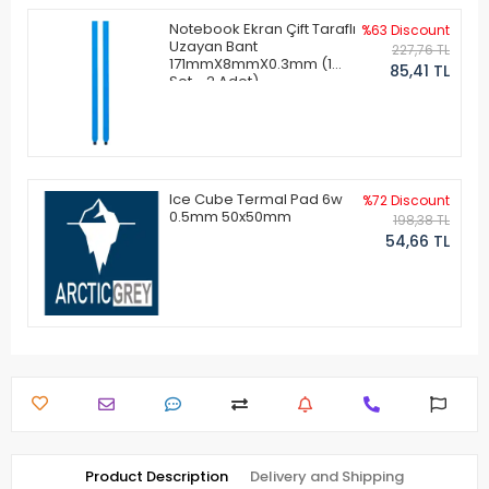
Notebook Ekran Çift Taraflı
%63 Discount
Uzayan Bant
227,76 TL
171mmX8mmX0.3mm (1
85,41 TL
Set - 2 Adet)
Ice Cube Termal Pad 6w
%72 Discount
0.5mm 50x50mm
198,38 TL
54,66 TL
Product Description
Delivery and Shipping