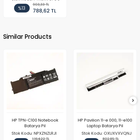
903,33 TL
%13
788,62 TL
Similar Products
HP TPN-C100 Notebook
HP Pavilion 11-e 000, 11-e100
Batarya Pil
Laptop Batarya Pil
Stok Kodu: NPXZNZLRJI
Stok Kodu: OXUXVXVQNJ
1.164,22 TL
802,85 TL