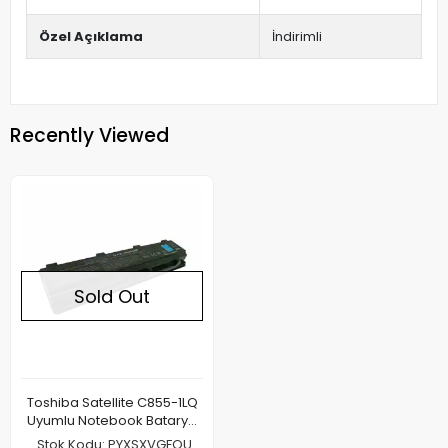
Özel Açıklama
İndirimli
Recently Viewed
Sold Out
Toshiba Satellite C855-1LQ
Uyumlu Notebook Batarya
Pil
Stok Kodu: PYXSXVGFOU