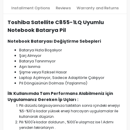
Installment Options
Reviews
Warranty and Returns
Toshiba Satellite C855-1LQ Uyumlu
Notebook Batarya Pil
Notebook Bataryası Değiştirme Sebepleri
Batarya Hızla Boşalıyor
Şarj Almıyor
Batarya Tanınmıyor
Aşırı Isınma
Şişme veya Fiziksel Hasar
Laptop Açılmıyor, Sadece Adaptörle Çalışıyor
Pil Döngüsünün Dolması (Yaşlanma)
İlk Kullanımda Tam Performans Alabilmeniz için
Uygulamanız Gereken İp Uçları :
Pili dizüstü bilgisayarınıza taktıktan sonra içindeki enerjiyi
%5-%10'a kadar yüksek enerji harcayan uygulamalar ile
kullanarak düşürün.
Pili %100'e kadar doldurun , %100'e ulaşmaz ise 1.Adımı
yeniden tekrarlaryın .