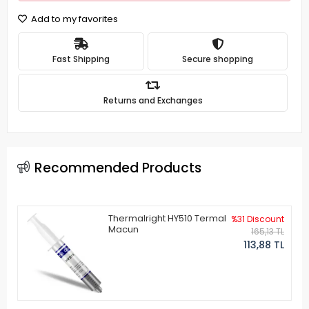
Add to my favorites
Fast Shipping
Secure shopping
Returns and Exchanges
Recommended Products
Thermalright HY510 Termal
%31 Discount
Macun
165,13 TL
113,88 TL