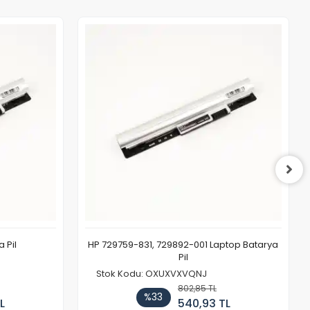
 Pil
HP 729759-831, 729892-001 Laptop Batarya
Pil
Stok Kodu: OXUXVXVQNJ
802,85 TL
%33
L
540,93 TL