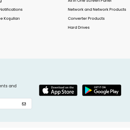
g
All in One Screen Panel
Notifications
Network and Network Products
e Koşulları
Converter Products
Hard Drives
ents and