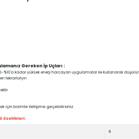
lamanız Gereken İp Uçları :
yi %5-%10'a kadar yüksek enerji harcayan uygulamalar ile kullanarak düşürü
n tekrarlaryın .
ktir.
 için bizimle iletişime geçebilirsiniz.
özellikleri:
6