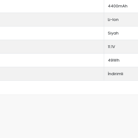
4400mAh
Li-Ion
Siyah
11.1V
49Wh
İndirimli