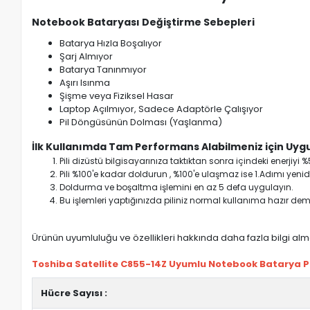
Notebook Bataryası Değiştirme Sebepleri
Batarya Hızla Boşalıyor
Şarj Almıyor
Batarya Tanınmıyor
Aşırı Isınma
Şişme veya Fiziksel Hasar
Laptop Açılmıyor, Sadece Adaptörle Çalışıyor
Pil Döngüsünün Dolması (Yaşlanma)
İlk Kullanımda Tam Performans Alabilmeniz için Uygu
Pili dizüstü bilgisayarınıza taktıktan sonra içindeki enerji
Pili %100'e kadar doldurun , %100'e ulaşmaz ise 1.Adımı yenide
Doldurma ve boşaltma işlemini en az 5 defa uygulayın.
Bu işlemleri yaptığınızda piliniz normal kullanıma hazır deme
Ürünün uyumluluğu ve özellikleri hakkında daha fazla bilgi almak
Toshiba Satellite C855-14Z Uyumlu Notebook Batarya Pil 
Hücre Sayısı :