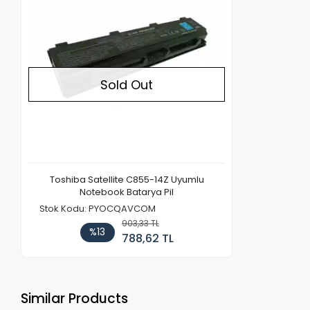
Sold Out
Toshiba Satellite C855-14Z Uyumlu
Notebook Batarya Pil
Stok Kodu: PYOCQAVCOM
903,33 TL
%13
788,62 TL
Similar Products