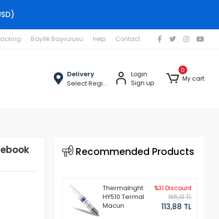
USD)
racking
Bayilik Başvurusu
Help
Contact
0
Delivery
Login
My cart
Select Region
Sign up
tebook
Recommended Products
Thermalright
%31 Discount
HY510 Termal
165,13 TL
Macun
113,88 TL