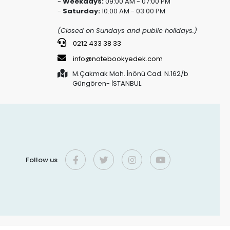
-
Weekdays:
09:00 AM - 07:00 PM
-
Saturday:
10:00 AM - 03:00 PM
(Closed on Sundays and public holidays.)
0212 433 38 33
info@notebookyedek.com
M.Çakmak Mah. İnönü Cad. N.162/b
Güngören- İSTANBUL
Follow us