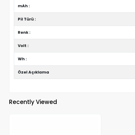
mAh :
Pil Türü :
Renk :
Volt :
Wh :
Özel Açıklama
Recently Viewed
Out of stock