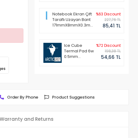
Notebook Ekran Çift
%63 Discount
Taraflı Uzayan Bant
227,76 TL
171mmX8mmX0.3mm
85,41 TL
(1 Set - 2 Adet)
Ice Cube
%72 Discount
Termal Pad 6w
198,38 TL
0.5mm
54,66 TL
50x50mm
ges
Order By Phone
Product Suggestions
Warranty and Returns