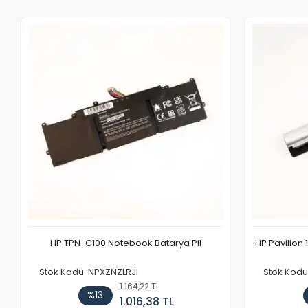
HP TPN-C100 Notebook Batarya Pil
HP Pavilion 
Stok Kodu: NPXZNZLRJI
Stok Kod
1.164,22 TL
%13
1.016,38 TL