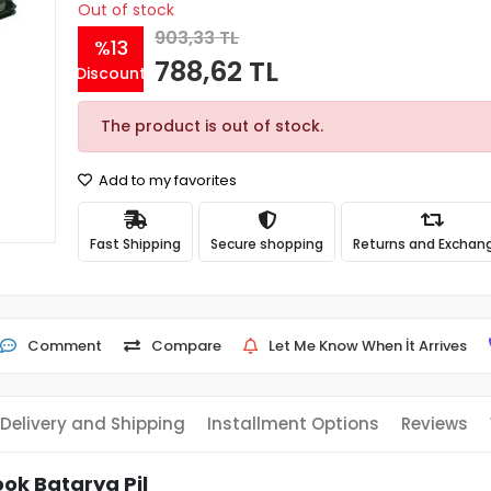
Out of stock
903,33 TL
%13
788,62 TL
Discount
The product is out of stock.
Add to my favorites
Fast Shipping
Secure shopping
Returns and Exchan
Comment
Compare
Let Me Know When İt Arrives
Delivery and Shipping
Installment Options
Reviews
ok Batarya Pil