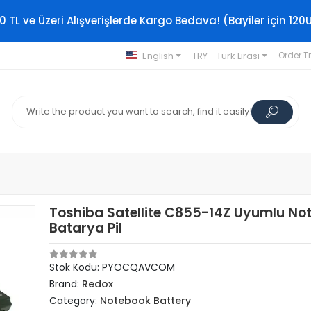
0 TL ve Üzeri Alışverişlerde Kargo Bedava! (Bayiler için 120
English
TRY - Türk Lirası
Order T
Toshiba Satellite C855-14Z Uyumlu No
Batarya Pil
Stok Kodu: PYOCQAVCOM
Brand:
Redox
Category:
Notebook Battery