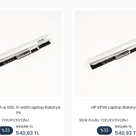
11-e 000, 11-e100 Laptop Batarya
HP KP06 Laptop Batarya
Pil
u: OXUXVXVQNJ
Stok Kodu: OXUXVXVQNJ
802,85 TL
802,85 TL
%33
%33
540,93 TL
540,93 T