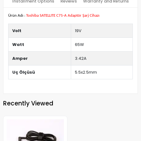
Installment Options
Reviews
Warranty and Returns
Ürün Adı :
Toshiba SATELLITE C75-A Adaptör Şarj Cihazı
Volt
19V
Watt
65W
Amper
3.42A
Uç Ölçüsü
5.5x2.5mm
Recently Viewed