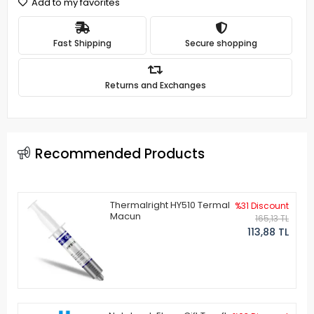
Add to my favorites
Fast Shipping
Secure shopping
Returns and Exchanges
Recommended Products
Thermalright HY510 Termal
%31 Discount
Macun
165,13 TL
113,88 TL