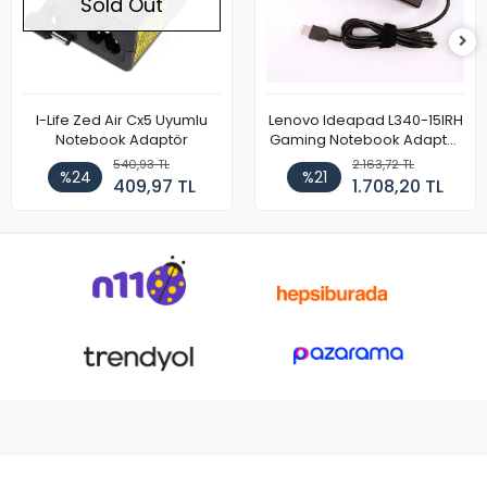
Sold Out
I-Life Zed Air Cx5 Uyumlu
Lenovo Ideapad L340-15IRH
Notebook Adaptör
Gaming Notebook Adaptör
Cihazı Şarj Aleti (150W)
540,93 TL
2.163,72 TL
%24
%21
409,97 TL
1.708,20 TL