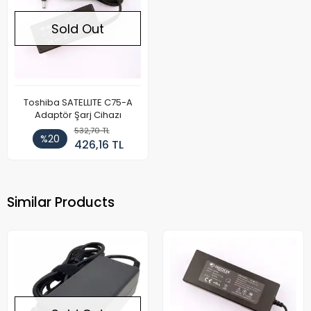
Sold Out
Toshiba SATELLITE C75-A
Adaptör Şarj Cihazı
532,70 TL
%20
426,16 TL
Similar Products