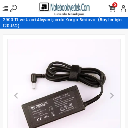
0
2900 TL ve Üzeri Alışverişlerde Kargo Bedava! (Bayiler için
120USD)