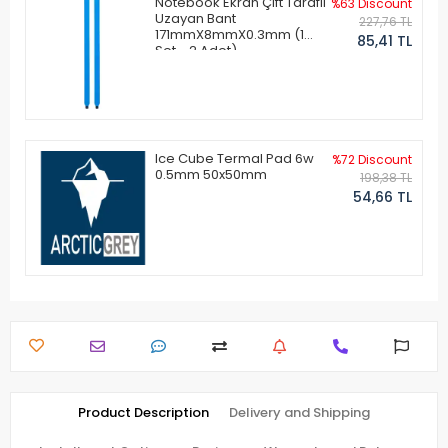
Notebook Ekran Çift Taraflı
%63 Discount
Uzayan Bant
227,76 TL
171mmX8mmX0.3mm (1
85,41 TL
Set - 2 Adet)
Ice Cube Termal Pad 6w
%72 Discount
0.5mm 50x50mm
198,38 TL
54,66 TL
Product Description
Delivery and Shipping