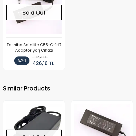
Sold Out
Toshiba Satellite C55-C-1H7
Adaptör Şarj Cihazı
532,70 TL
%20
426,16 TL
Similar Products