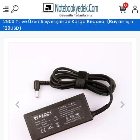
0
2900 TL ve Üzeri Alışverişlerde Kargo Bedava! (Bayiler için
120USD)