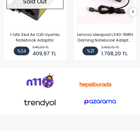
Sold Out
I-Life Zed Air Cx5 Uyumlu
Lenovo Ideapad L340-15IRH
Notebook Adaptör
Gaming Notebook Adaptör
Cihazı Şarj Aleti (150W)
540,93 TL
2.163,72 TL
%24
%21
409,97 TL
1.708,20 TL