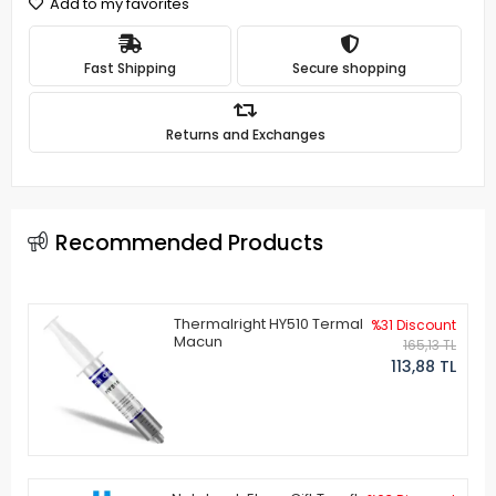
Add to my favorites
Fast Shipping
Secure shopping
Returns and Exchanges
Recommended Products
Thermalright HY510 Termal
%31 Discount
Macun
165,13 TL
113,88 TL