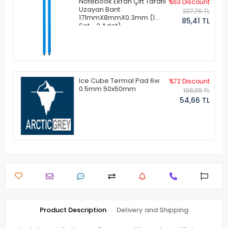
Notebook Ekran Çift Taraflı
%63 Discount
Uzayan Bant
227,76 TL
171mmX8mmX0.3mm (1
85,41 TL
Set - 2 Adet)
Ice Cube Termal Pad 6w
%72 Discount
0.5mm 50x50mm
198,38 TL
54,66 TL
Product Description
Delivery and Shipping