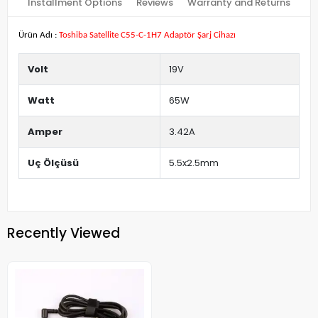
Installment Options
Reviews
Warranty and Returns
Ürün Adı :
Toshiba Satellite C55-C-1H7 Adaptör Şarj Cihazı
Volt
19V
Watt
65W
Amper
3.42A
Uç Ölçüsü
5.5x2.5mm
Recently Viewed