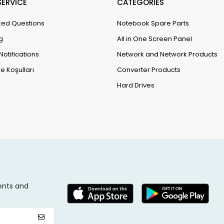
ERVİCE
CATEGORİES
ked Questions
Notebook Spare Parts
g
All in One Screen Panel
Notifications
Network and Network Products
e Koşulları
Converter Products
Hard Drives
ents and