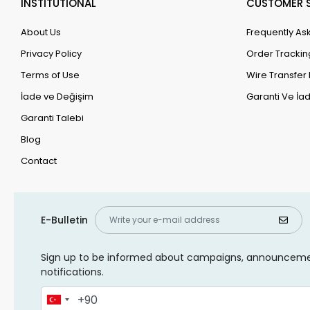
INSTİTUTİONAL
CUSTOMER S
About Us
Frequently As
Privacy Policy
Order Trackin
Terms of Use
Wire Transfer 
İade ve Değişim
Garanti Ve İad
Garanti Talebi
Blog
Contact
E-Bulletin
Sign up to be informed about campaigns, announcem
notifications.