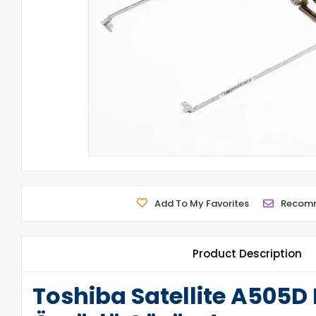
Add To My Favorites
Recom
Product Description
Toshiba Satellite A505D