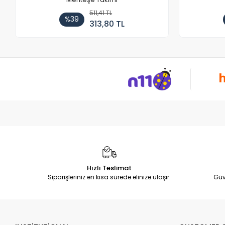
511,41 TL
%39
313,80 TL
Hızlı Teslimat
Siparişleriniz en kısa sürede elinize ulaşır.
Güv