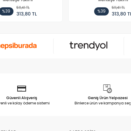
511,41 TL
511,41 TL
%39
%39
313,80 TL
313,80 T
Güvenli Alışveriş
Geniş Ürün Yelpazesi
enli ve kolay ödeme sistemi
Binlerce ürün ve kampanya seç