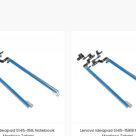
deapad S145-15IIL Notebook
Lenovo Ideapad S145-15IKB
Menteşe Takımı
Menteşe Takımı