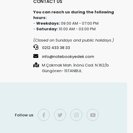
CONTACT US
You can reach us during the following
hours:
-
Weekdays:
09:00 AM - 07:00 PM
-
Saturday:
10:00 AM - 03:00 PM
(Closed on Sundays and public holidays.)
0212 433 38 33
info@notebookyedek.com
M.Çakmak Mah. İnönü Cad. N.162/b
Güngören- İSTANBUL
Follow us