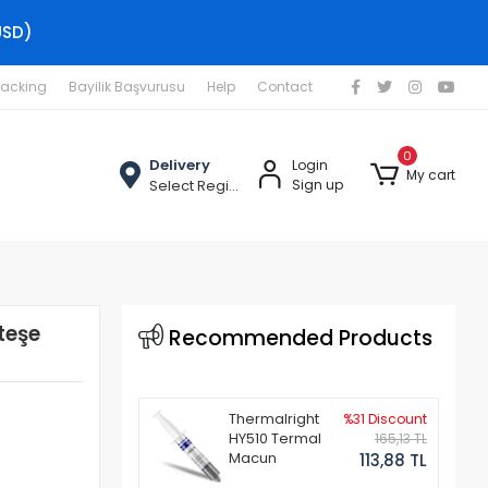
USD)
racking
Bayilik Başvurusu
Help
Contact
0
Delivery
Login
My cart
Select Region
Sign up
teşe
Recommended Products
Thermalright
%31 Discount
HY510 Termal
165,13 TL
Macun
113,88 TL