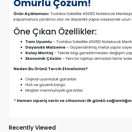
Ömürlü Çözüm!
Ürün Açıklaması:
Toshiba Satellite A505D Notebook Menteşe Ta
kapamanıza yardımcı olur ve dayanıklı yapısı sayesinde uzun 
Öne Çıkan Özellikler:
Tam Uyumlu
– Toshiba Satellite A505D Notebook Menteşe
Dayanıklı Malzeme
– Güçlendirilmiş metal yapısı saye
Kolay Montaj
– Teknik bilgi gerektirmeden değişim yapı
Ekonomik Çözüm
– Yeni bir laptop almadan tamir eder
Neden Bu Ürünü Tercih Etmelisiniz?
Orijinal uyumluluk garantisi
Hızlı ve güvenli kargo
Müşteri memnuniyeti garantisi
?
Hemen sipariş verin ve cihazınızı ilk günkü sağlamlığı
Recently Viewed