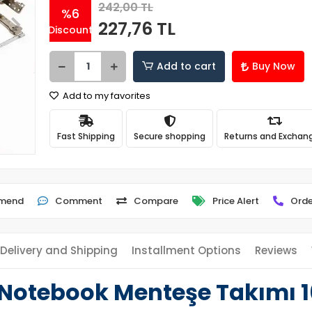
242,00 TL
%6
227,76 TL
Discount
Add to cart
Buy Now
Add to my favorites
Fast Shipping
Secure shopping
Returns and Exchan
mend
Comment
Compare
Price Alert
Orde
Delivery and Shipping
Installment Options
Reviews
 Notebook Menteşe Takımı 16