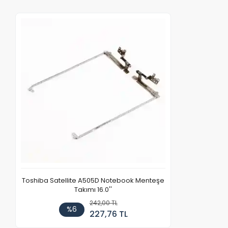
Toshiba Satellite A505D Notebook Menteşe
Takımı 16.0''
242,00 TL
%6
227,76 TL