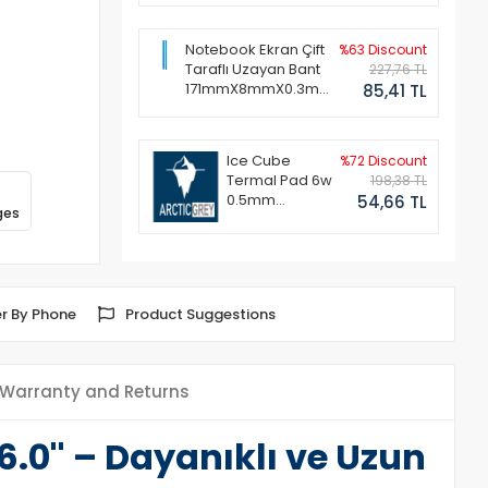
Notebook Ekran Çift
%63 Discount
Taraflı Uzayan Bant
227,76 TL
171mmX8mmX0.3mm
85,41 TL
(1 Set - 2 Adet)
Ice Cube
%72 Discount
Termal Pad 6w
198,38 TL
0.5mm
54,66 TL
ges
50x50mm
r By Phone
Product Suggestions
Warranty and Returns
.0'' – Dayanıklı ve Uzun