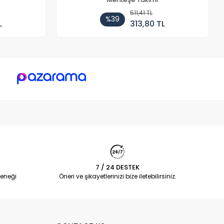
511,41 TL
%39
L
313,80 TL
7 / 24 DESTEK
eneği
Öneri ve şikayetlerinizi bize iletebilirsiniz.