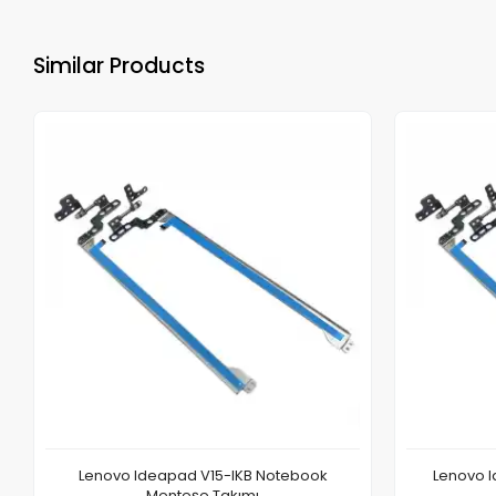
Similar Products
Lenovo Ideapad V15-IKB Notebook
Lenovo I
Menteşe Takımı