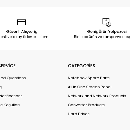
Güvenli Alışveriş
Geniş Ürün Yelpazesi
enli ve kolay ödeme sistemi
Binlerce ürün ve kampanya seç
ERVİCE
CATEGORİES
ked Questions
Notebook Spare Parts
g
All in One Screen Panel
Notifications
Network and Network Products
e Koşulları
Converter Products
Hard Drives