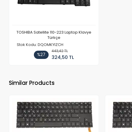
TOSHIBA Satellite 110-223 Laptop Klavye
Türkçe
Stok Kodu: DQOMKYIZCH
443,42 TL
%27
324,50 TL
Similar Products