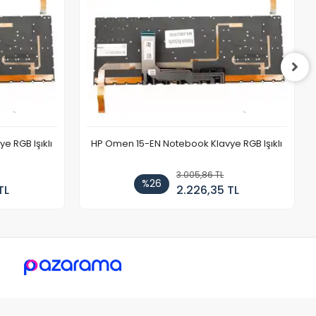
 RGB Işıklı
HP Omen 15-EN Notebook Klavye RGB Işıklı
3.005,86 TL
%26
TL
2.226,35 TL