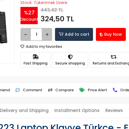
Stock: Tükenmek Üzere
443,42 TL
%27
324,50 TL
Discount
Add to cart
Buy Now
Add to my favorites
Fast Shipping
Secure shopping
Returns and Exchan
mend
Comment
Compare
Price Alert
Orde
Delivery and Shipping
Installment Options
Reviews
-223 Laptop Klavye Türkçe - 