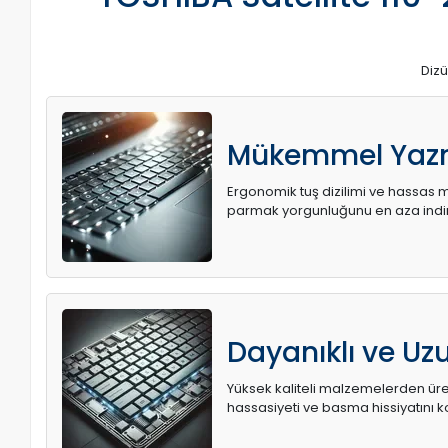
Dizü
Mükemmel Yaz
Ergonomik tuş dizilimi ve hassas me
parmak yorgunluğunu en aza indir
Dayanıklı ve U
Yüksek kaliteli malzemelerden üret
hassasiyeti ve basma hissiyatını k