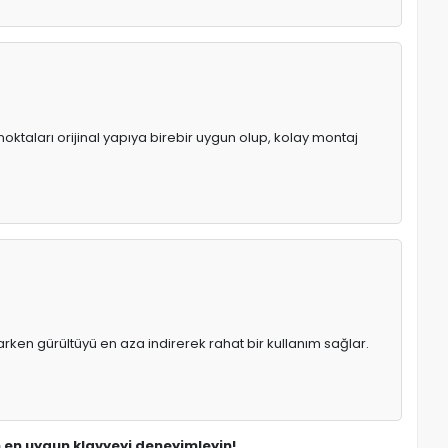
oktaları orijinal yapıya birebir uygun olup, kolay montaj
rken gürültüyü en aza indirerek rahat bir kullanım sağlar.
in en uygun klavyeyi deneyimleyin!