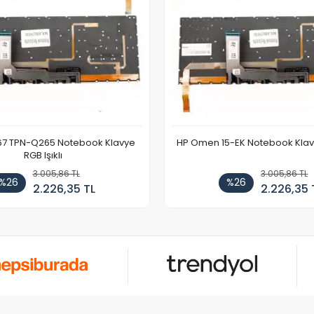
67 TPN-Q265 Notebook Klavye
HP Omen 15-EK Notebook Klavye
RGB Işıklı
3.005,86 TL
3.005,86 TL
%26
%26
2.226,35 TL
2.226,35 