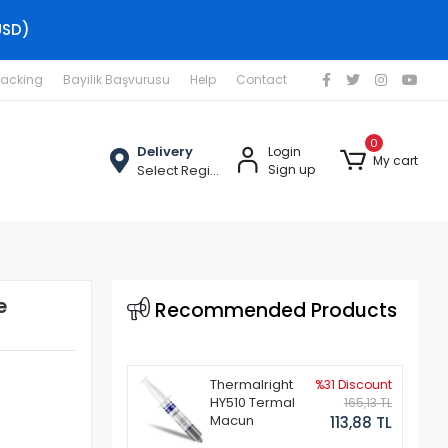
USD)
racking
Bayilik Başvurusu
Help
Contact
0
Delivery
Login
My cart
Select Region
Sign up
e
Recommended Products
Thermalright
%31 Discount
HY510 Termal
165,13 TL
Macun
113,88 TL