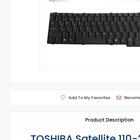
Add To My Favorites
Recom
Product Description
TOSHIBA Satellite 110