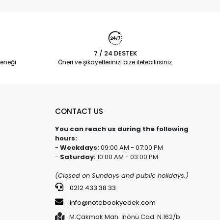
7 / 24 DESTEK
eneği
Öneri ve şikayetlerinizi bize iletebilirsiniz.
CONTACT US
You can reach us during the following
hours:
-
Weekdays:
09:00 AM - 07:00 PM
-
Saturday:
10:00 AM - 03:00 PM
(Closed on Sundays and public holidays.)
0212 433 38 33
info@notebookyedek.com
M.Çakmak Mah. İnönü Cad. N.162/b