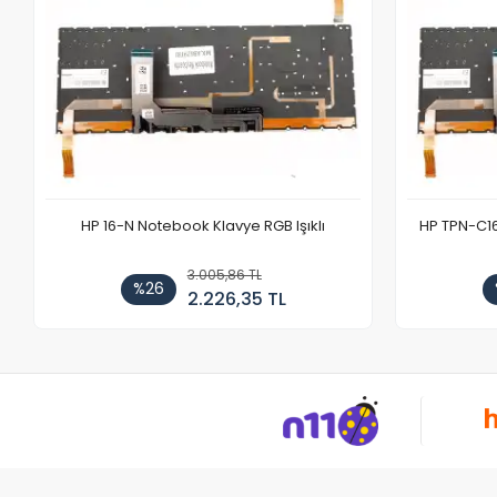
HP 16-N Notebook Klavye RGB Işıklı
HP TPN-C1
3.005,86 TL
%26
2.226,35 TL