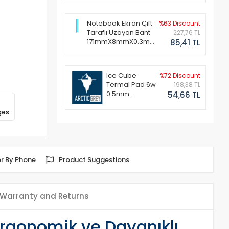
Notebook Ekran Çift
%63 Discount
Taraflı Uzayan Bant
227,76 TL
171mmX8mmX0.3mm
85,41 TL
(1 Set - 2 Adet)
Ice Cube
%72 Discount
Termal Pad 6w
198,38 TL
0.5mm
54,66 TL
50x50mm
ges
r By Phone
Product Suggestions
Warranty and Returns
Ergonomik ve Dayanıklı