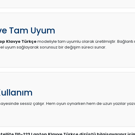
 ve Tam Uyum
top Klavye Türkçe
modeliyle tam uyumlu olarak üretilmiştir. Bağlantı n
l uyum sağlayarak sorunsuz bir değişim süreci sunar.
Kullanım
sı sayesinde sessiz çalışır. Hem oyun oynarken hem de uzun yazılar yaza
tellite 110-223 Laptop Klavye Türkçe dizüstü bilgisayarınız iç