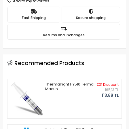
Add to my favorites
Fast Shipping
Secure shopping
Returns and Exchanges
Recommended Products
Thermalright HY510 Termal
%31 Discount
Macun
165,13 TL
113,88 TL