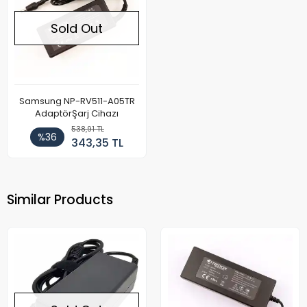
Sold Out
Samsung NP-RV511-A05TR
AdaptörŞarj Cihazı
538,91 TL
%36
343,35 TL
Similar Products