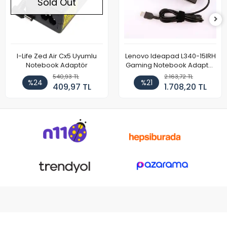
Sold Out
I-Life Zed Air Cx5 Uyumlu
Lenovo Ideapad L340-15IRH
Notebook Adaptör
Gaming Notebook Adaptör
Cihazı Şarj Aleti (150W)
540,93 TL
2.163,72 TL
%24
%21
409,97 TL
1.708,20 TL