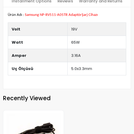
Installment Options
Reviews
Warranty and Returns
Ürün Adı :
Samsung NP-RV511-A05TR AdaptörŞarj Cihazı
Volt
19V
Watt
65W
Amper
3.16A
Uç Ölçüsü
5.0x3.3mm
Recently Viewed