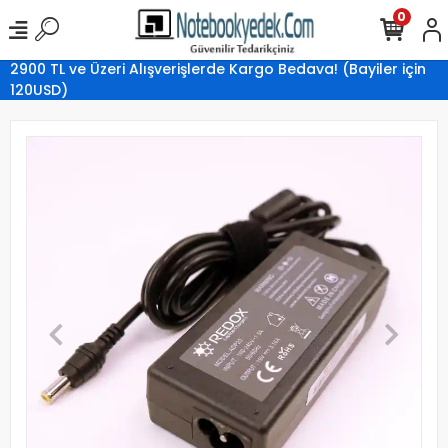
0
2900 TL ve Üzeri Alışverişlerde Kargo Bedava! (Bayiler için
120USD)