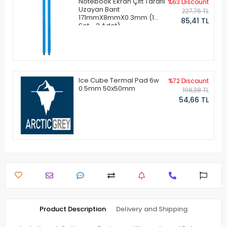
Notebook Ekran Çift Taraflı
%63 Discount
Uzayan Bant
227,76 TL
171mmX8mmX0.3mm (1
85,41 TL
Set - 2 Adet)
Ice Cube Termal Pad 6w
%72 Discount
0.5mm 50x50mm
198,38 TL
54,66 TL
Product Description
Delivery and Shipping