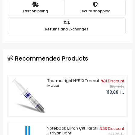
Fast Shipping
Secure shopping
Returns and Exchanges
Recommended Products
Thermalright HY510 Termal
%31 Discount
Macun
165,13 TL
113,88 TL
Notebook Ekran Çift Taraflı
%63 Discount
Uzayan Bant
227,76 TL