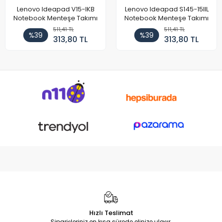
Lenovo Ideapad V15-IKB
Lenovo Ideapad S145-15IIL
Notebook Menteşe Takımı
Notebook Menteşe Takımı
511,41 TL
511,41 TL
%39
%39
313,80 TL
313,80 TL
Hızlı Teslimat
Siparişleriniz en kısa sürede elinize ulaşır.