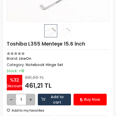
Toshiba L355 Menteşe 15.6 İnch
Brand:
LineOn
Category:
Notebook Hinge Set
Stock: +18
681,00 TL
%32
461,21 TL
Discount
Add to
Buy Now
cart
Add to my favorites