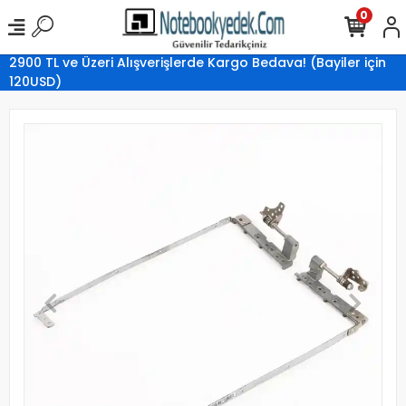
0
2900 TL ve Üzeri Alışverişlerde Kargo Bedava! (Bayiler için
120USD)