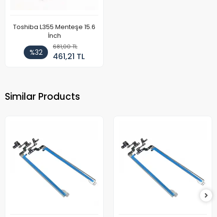
Toshiba L355 Menteşe 15.6
İnch
681,00 TL
%32
461,21 TL
Similar Products