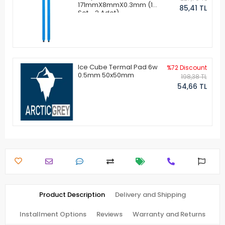
171mmX8mmX0.3mm (1
85,41 TL
Set - 2 Adet)
Ice Cube Termal Pad 6w
%72 Discount
0.5mm 50x50mm
198,38 TL
54,66 TL
Product Description
Delivery and Shipping
Installment Options
Reviews
Warranty and Returns