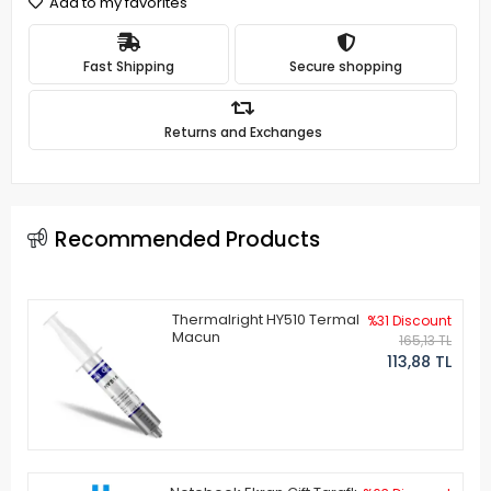
Add to my favorites
Fast Shipping
Secure shopping
Returns and Exchanges
Recommended Products
Thermalright HY510 Termal
%31 Discount
Macun
165,13 TL
113,88 TL