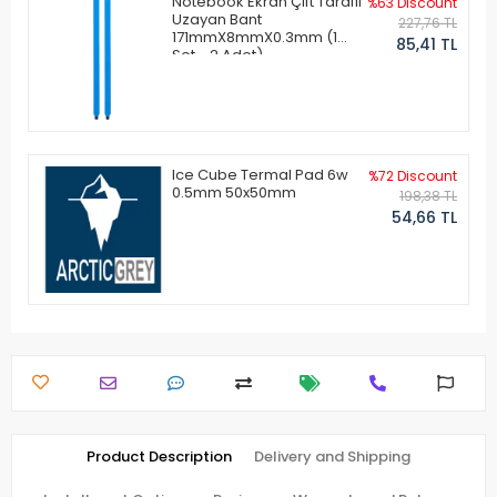
Notebook Ekran Çift Taraflı
%63 Discount
Uzayan Bant
227,76 TL
171mmX8mmX0.3mm (1
85,41 TL
Set - 2 Adet)
Ice Cube Termal Pad 6w
%72 Discount
0.5mm 50x50mm
198,38 TL
54,66 TL
Product Description
Delivery and Shipping