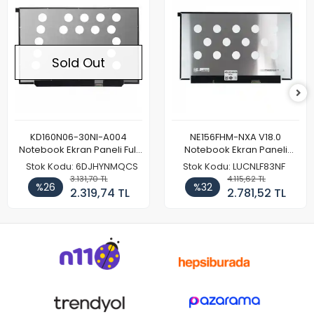
Sold Out
KD160N06-30NI-A004
NE156FHM-NXA V18.0
Notebook Ekran Paneli Full
Notebook Ekran Paneli
HD
144Hz
Stok Kodu: 6DJHYNMQCS
Stok Kodu: LUCNLF83NF
3.131,70 TL
4.115,62 TL
%26
%32
2.319,74 TL
2.781,52 TL