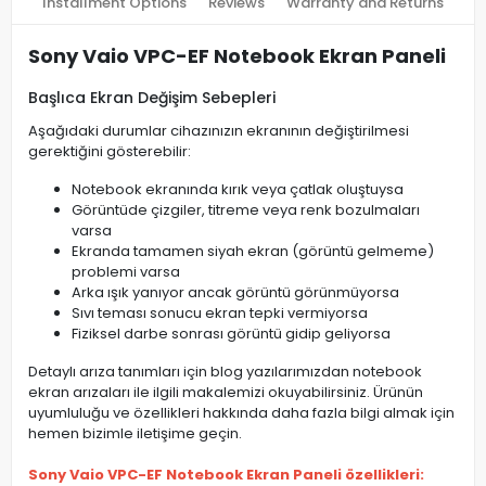
Installment Options
Reviews
Warranty and Returns
Sony Vaio VPC-EF Notebook Ekran Paneli
Başlıca Ekran Değişim Sebepleri
Aşağıdaki durumlar cihazınızın ekranının değiştirilmesi
gerektiğini gösterebilir:
Notebook ekranında kırık veya çatlak oluştuysa
Görüntüde çizgiler, titreme veya renk bozulmaları
varsa
Ekranda tamamen siyah ekran (görüntü gelmeme)
problemi varsa
Arka ışık yanıyor ancak görüntü görünmüyorsa
Sıvı teması sonucu ekran tepki vermiyorsa
Fiziksel darbe sonrası görüntü gidip geliyorsa
Detaylı arıza tanımları için blog yazılarımızdan notebook
ekran arızaları ile ilgili makalemizi okuyabilirsiniz. Ürünün
uyumluluğu ve özellikleri hakkında daha fazla bilgi almak için
hemen bizimle iletişime geçin.
Sony Vaio VPC-EF Notebook Ekran Paneli özellikleri: