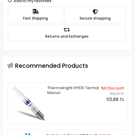
Add to my favorites
Fast Shipping
Secure shopping
Returns and Exchanges
Recommended Products
Thermalright HY510 Termal
%31 Discount
Macun
165,13 TL
113,88 TL