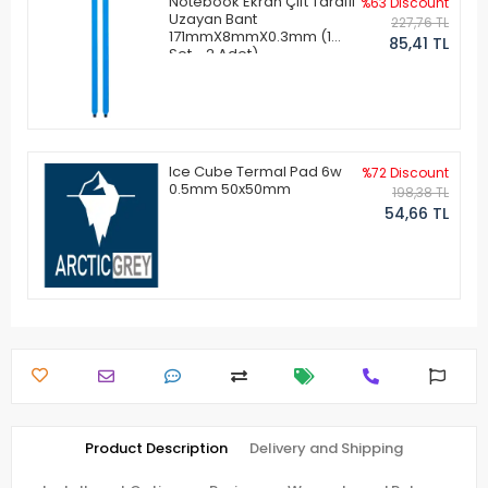
Notebook Ekran Çift Taraflı
%63 Discount
Uzayan Bant
227,76 TL
171mmX8mmX0.3mm (1
85,41 TL
Set - 2 Adet)
Ice Cube Termal Pad 6w
%72 Discount
0.5mm 50x50mm
198,38 TL
54,66 TL
Product Description
Delivery and Shipping