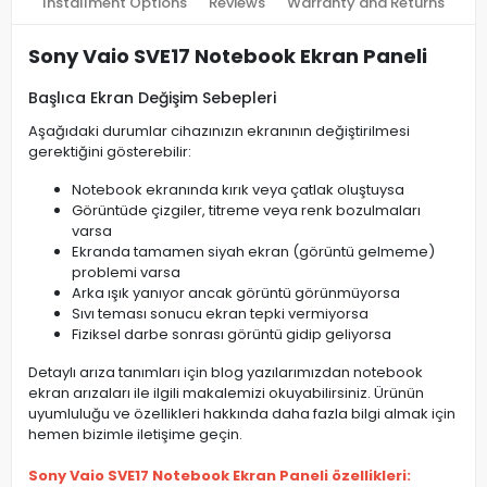
Installment Options
Reviews
Warranty and Returns
Sony Vaio SVE17 Notebook Ekran Paneli
Başlıca Ekran Değişim Sebepleri
Aşağıdaki durumlar cihazınızın ekranının değiştirilmesi
gerektiğini gösterebilir:
Notebook ekranında kırık veya çatlak oluştuysa
Görüntüde çizgiler, titreme veya renk bozulmaları
varsa
Ekranda tamamen siyah ekran (görüntü gelmeme)
problemi varsa
Arka ışık yanıyor ancak görüntü görünmüyorsa
Sıvı teması sonucu ekran tepki vermiyorsa
Fiziksel darbe sonrası görüntü gidip geliyorsa
Detaylı arıza tanımları için blog yazılarımızdan notebook
ekran arızaları ile ilgili makalemizi okuyabilirsiniz. Ürünün
uyumluluğu ve özellikleri hakkında daha fazla bilgi almak için
hemen bizimle iletişime geçin.
Sony Vaio SVE17 Notebook Ekran Paneli özellikleri: