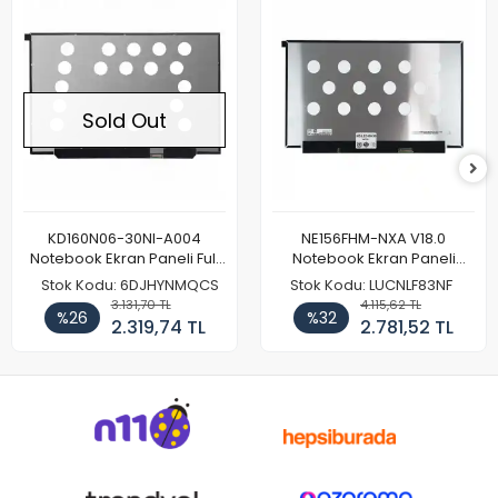
Sold Out
KD160N06-30NI-A004
NE156FHM-NXA V18.0
Notebook Ekran Paneli Full
Notebook Ekran Paneli
HD
144Hz
Stok Kodu: 6DJHYNMQCS
Stok Kodu: LUCNLF83NF
3.131,70 TL
4.115,62 TL
%26
%32
2.319,74 TL
2.781,52 TL