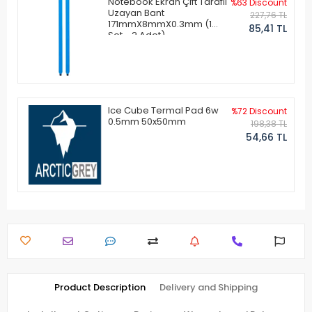
Notebook Ekran Çift Taraflı
%63 Discount
Uzayan Bant
227,76 TL
171mmX8mmX0.3mm (1
85,41 TL
Set - 2 Adet)
Ice Cube Termal Pad 6w
%72 Discount
0.5mm 50x50mm
198,38 TL
54,66 TL
Product Description
Delivery and Shipping