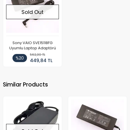
Sold Out
Sony VAIO SVE15118FG
Uyumlu Laptop Adaptörü
562,30 TL
%20
449,84 TL
Similar Products