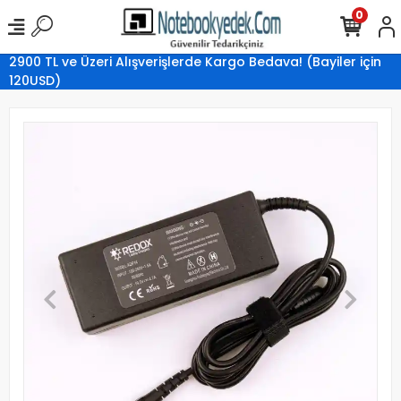
0
2900 TL ve Üzeri Alışverişlerde Kargo Bedava! (Bayiler için
120USD)