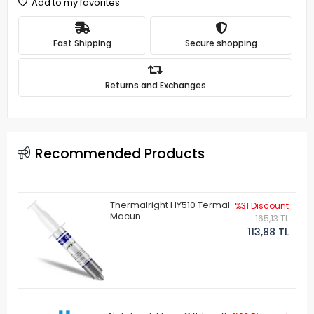
Add to my favorites
Fast Shipping
Secure shopping
Returns and Exchanges
Recommended Products
Thermalright HY510 Termal
%31 Discount
Macun
165,13 TL
113,88 TL