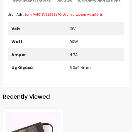
Installment Options
Reviews
Warranty and Returns
Ürün Adı :
Sony VAIO SVE15118FG Uyumlu Laptop Adaptörü
Volt
19V
Watt
90W
Amper
4.7A
Uç Ölçüsü
6.0x4.4mm
Recently Viewed