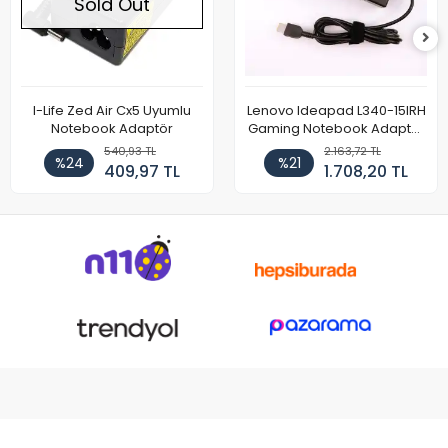
Sold Out
I-Life Zed Air Cx5 Uyumlu
Lenovo Ideapad L340-15IRH
Notebook Adaptör
Gaming Notebook Adaptör
Cihazı Şarj Aleti (150W)
540,93 TL
2.163,72 TL
%24
%21
409,97 TL
1.708,20 TL