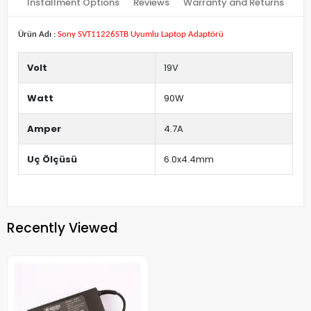
Installment Options
Reviews
Warranty and Returns
Ürün Adı :
Sony SVT11226STB Uyumlu Laptop Adaptörü
Volt
19V
Watt
90W
Amper
4.7A
Uç Ölçüsü
6.0x4.4mm
Recently Viewed