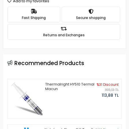
Add to my favorites
Fast Shipping
Secure shopping
Returns and Exchanges
Recommended Products
Thermalright HY510 Termal
%31 Discount
Macun
165,13 TL
113,88 TL