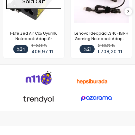
Sold Out
I-Life Zed Air Cx5 Uyumlu
Lenovo Ideapad L340-15IRH
Notebook Adaptör
Gaming Notebook Adaptör
Cihazı Şarj Aleti (150W)
540,93 TL
2.163,72 TL
%24
%21
409,97 TL
1.708,20 TL