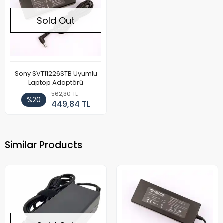
Sold Out
Sony SVT11226STB Uyumlu
Laptop Adaptörü
562,30 TL
%20
449,84 TL
Similar Products