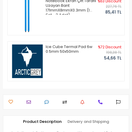
Notebook Ekran Çift Taraflı
%63 Discount
Uzayan Bant
227,76 TL
171mmX8mmX0.3mm (1
85,41 TL
Set - 2 Adet)
Ice Cube Termal Pad 6w
%72 Discount
0.5mm 50x50mm
198,38 TL
54,66 TL
Product Description
Delivery and Shipping