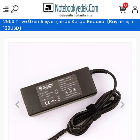
0
2900 TL ve Üzeri Alışverişlerde Kargo Bedava! (Bayiler için
120USD)