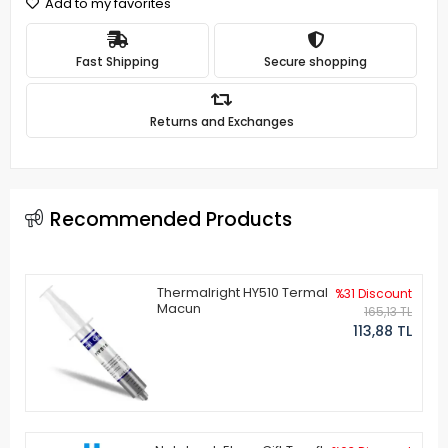
Add to my favorites
Fast Shipping
Secure shopping
Returns and Exchanges
Recommended Products
Thermalright HY510 Termal
%31 Discount
Macun
165,13 TL
113,88 TL