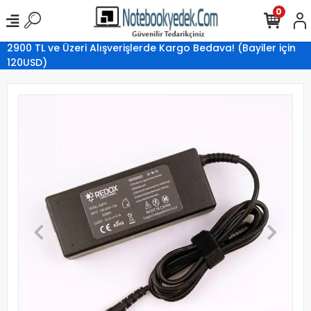
0
2900 TL ve Üzeri Alışverişlerde Kargo Bedava! (Bayiler için
120USD)