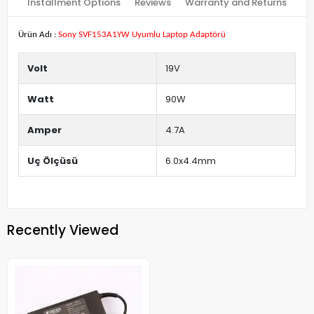
Installment Options
Reviews
Warranty and Returns
Ürün Adı :
Sony SVF153A1YW Uyumlu Laptop Adaptörü
Volt
19V
Watt
90W
Amper
4.7A
Uç Ölçüsü
6.0x4.4mm
Recently Viewed