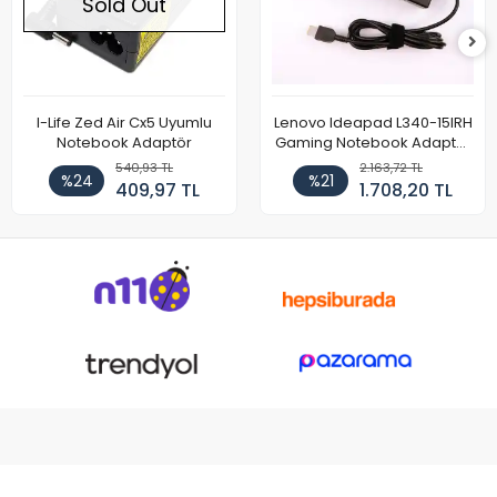
Sold Out
I-Life Zed Air Cx5 Uyumlu
Lenovo Ideapad L340-15IRH
Notebook Adaptör
Gaming Notebook Adaptör
Cihazı Şarj Aleti (150W)
540,93 TL
2.163,72 TL
%24
%21
409,97 TL
1.708,20 TL