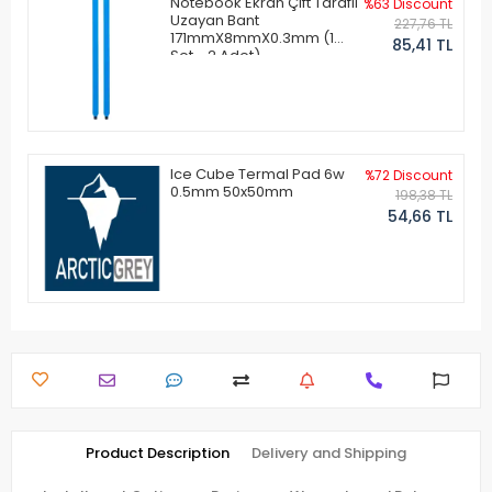
Notebook Ekran Çift Taraflı
%63 Discount
Uzayan Bant
227,76 TL
171mmX8mmX0.3mm (1
85,41 TL
Set - 2 Adet)
Ice Cube Termal Pad 6w
%72 Discount
0.5mm 50x50mm
198,38 TL
54,66 TL
Product Description
Delivery and Shipping