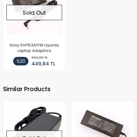
Sold Out
Sony SVF153A1YW Uyumlu
Laptop Adaptörü
562,30 TL
%20
449,84 TL
Similar Products