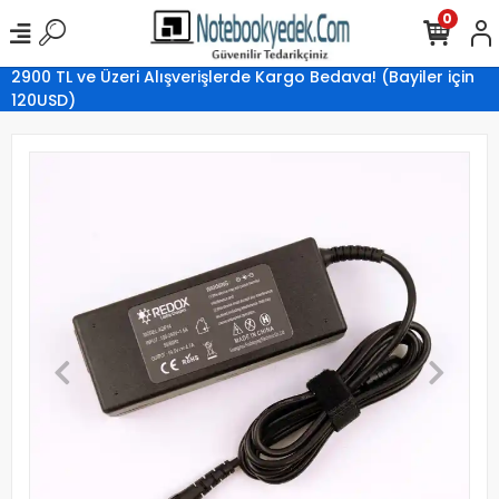
0
2900 TL ve Üzeri Alışverişlerde Kargo Bedava! (Bayiler için
120USD)