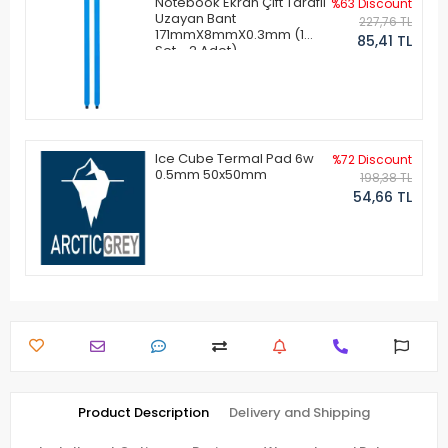
Notebook Ekran Çift Taraflı
%63 Discount
Uzayan Bant
227,76 TL
171mmX8mmX0.3mm (1
85,41 TL
Set - 2 Adet)
Ice Cube Termal Pad 6w
%72 Discount
0.5mm 50x50mm
198,38 TL
54,66 TL
Product Description
Delivery and Shipping