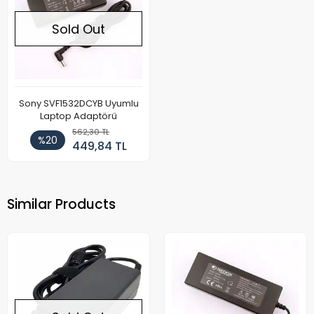
Sold Out
Sony SVF1532DCYB Uyumlu
Laptop Adaptörü
562,30 TL
%20
449,84 TL
Similar Products