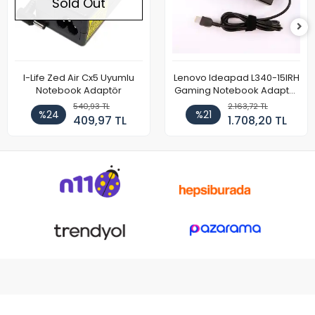
Sold Out
I-Life Zed Air Cx5 Uyumlu
Lenovo Ideapad L340-15IRH
Notebook Adaptör
Gaming Notebook Adaptör
Cihazı Şarj Aleti (150W)
540,93 TL
2.163,72 TL
%24
%21
409,97 TL
1.708,20 TL