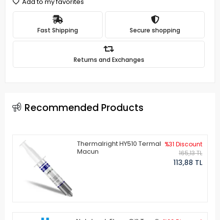
Add to my favorites
Fast Shipping
Secure shopping
Returns and Exchanges
Recommended Products
Thermalright HY510 Termal
%31 Discount
Macun
165,13 TL
113,88 TL