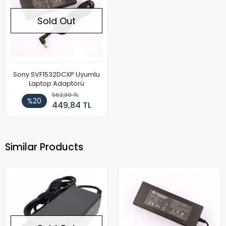
Sold Out
Sony SVF1532DCXP Uyumlu
Laptop Adaptörü
562,30 TL
%20
449,84 TL
Similar Products