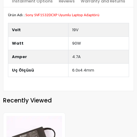
Installment Options
Reviews
Warranty and Returns
Ürün Adı :
Sony SVF1532DCXP Uyumlu Laptop Adaptörü
Volt
19V
Watt
90W
Amper
4.7A
Uç Ölçüsü
6.0x4.4mm
Recently Viewed