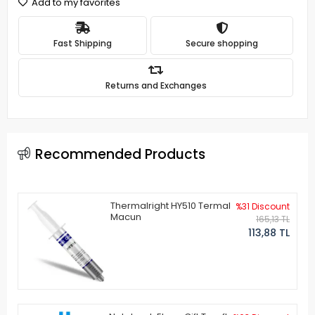
Add to my favorites
Fast Shipping
Secure shopping
Returns and Exchanges
Recommended Products
Thermalright HY510 Termal
%31 Discount
Macun
165,13 TL
113,88 TL