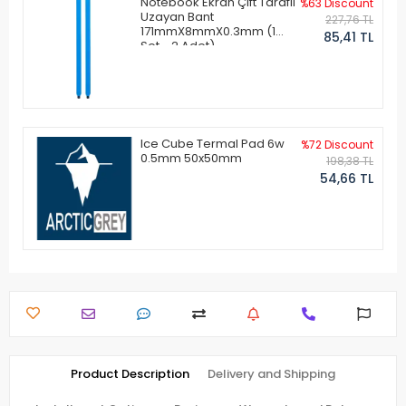
Notebook Ekran Çift Taraflı
%63 Discount
Uzayan Bant
227,76 TL
171mmX8mmX0.3mm (1
85,41 TL
Set - 2 Adet)
Ice Cube Termal Pad 6w
%72 Discount
0.5mm 50x50mm
198,38 TL
54,66 TL
Product Description
Delivery and Shipping