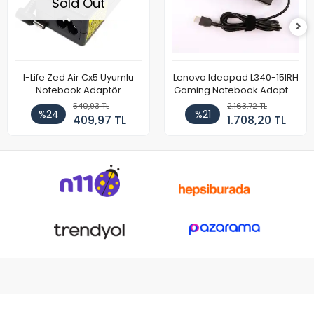
Sold Out
I-Life Zed Air Cx5 Uyumlu
Lenovo Ideapad L340-15IRH
Notebook Adaptör
Gaming Notebook Adaptör
Cihazı Şarj Aleti (150W)
540,93 TL
2.163,72 TL
%24
%21
409,97 TL
1.708,20 TL