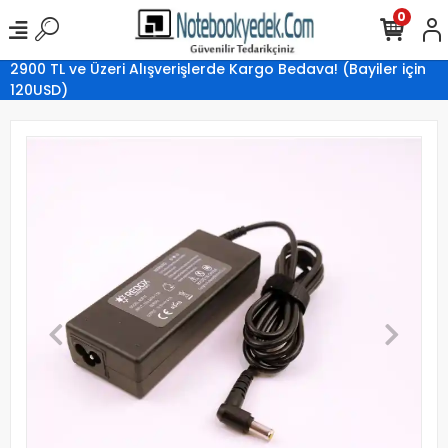
0
2900 TL ve Üzeri Alışverişlerde Kargo Bedava! (Bayiler için
120USD)