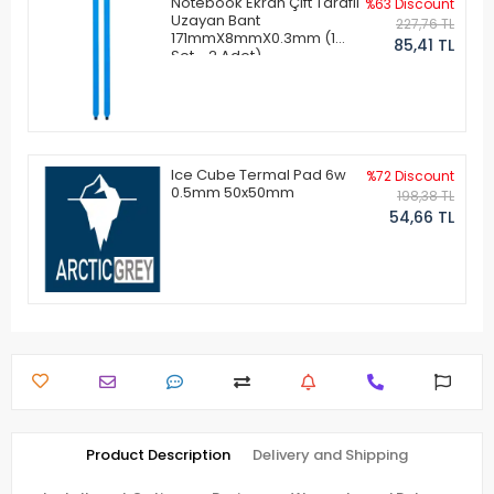
Notebook Ekran Çift Taraflı
%63 Discount
Uzayan Bant
227,76 TL
171mmX8mmX0.3mm (1
85,41 TL
Set - 2 Adet)
Ice Cube Termal Pad 6w
%72 Discount
0.5mm 50x50mm
198,38 TL
54,66 TL
Product Description
Delivery and Shipping