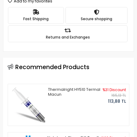
Add to my favorites
Fast Shipping
Secure shopping
Returns and Exchanges
Recommended Products
Thermalright HY510 Termal
%31 Discount
Macun
165,13 TL
113,88 TL