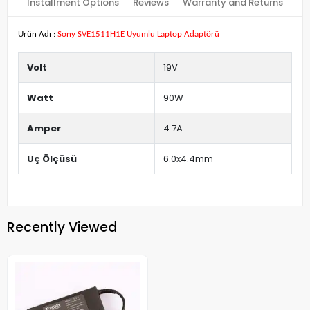
Installment Options
Reviews
Warranty and Returns
Ürün Adı :
Sony SVE1511H1E Uyumlu Laptop Adaptörü
Volt
19V
Watt
90W
Amper
4.7A
Uç Ölçüsü
6.0x4.4mm
Recently Viewed