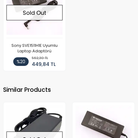
Sold Out
Sony SVE1511H1E Uyumlu
Laptop Adaptörü
562,30 TL
%20
449,84 TL
Similar Products