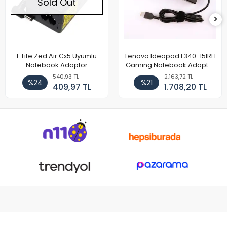
Sold Out
I-Life Zed Air Cx5 Uyumlu
Lenovo Ideapad L340-15IRH
Notebook Adaptör
Gaming Notebook Adaptör
Cihazı Şarj Aleti (150W)
540,93 TL
2.163,72 TL
%24
%21
409,97 TL
1.708,20 TL