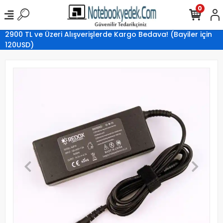
0
2900 TL ve Üzeri Alışverişlerde Kargo Bedava! (Bayiler için
120USD)