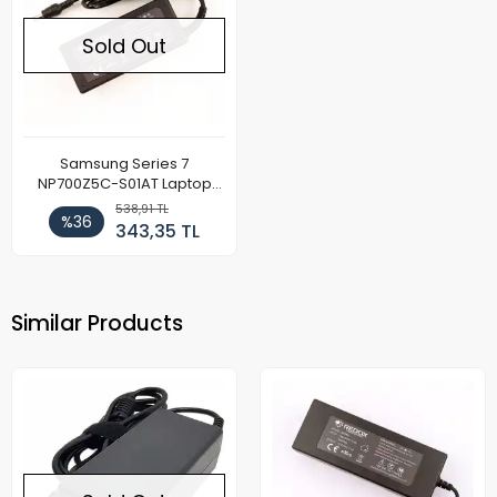
Sold Out
Samsung Series 7
NP700Z5C-S01AT Laptop
Adaptör
538,91 TL
%36
343,35 TL
Similar Products