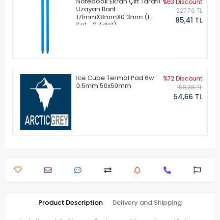
Notebook Ekran Çift Taraflı
%63 Discount
Uzayan Bant
227,76 TL
171mmX8mmX0.3mm (1
85,41 TL
Set - 2 Adet)
Ice Cube Termal Pad 6w
%72 Discount
0.5mm 50x50mm
198,38 TL
54,66 TL
Product Description
Delivery and Shipping