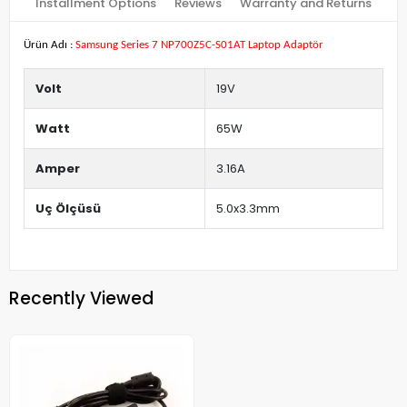
Installment Options
Reviews
Warranty and Returns
Ürün Adı :
Samsung Series 7 NP700Z5C-S01AT Laptop Adaptör
Volt
19V
Watt
65W
Amper
3.16A
Uç Ölçüsü
5.0x3.3mm
Recently Viewed