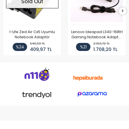
Sold Out
I-Life Zed Air Cx5 Uyumlu
Lenovo Ideapad L340-15IRH
Notebook Adaptör
Gaming Notebook Adaptör
Cihazı Şarj Aleti (150W)
540,93 TL
2.163,72 TL
%24
%21
409,97 TL
1.708,20 TL