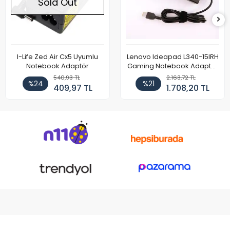
Sold Out
I-Life Zed Air Cx5 Uyumlu
Lenovo Ideapad L340-15IRH
Notebook Adaptör
Gaming Notebook Adaptör
Cihazı Şarj Aleti (150W)
540,93 TL
2.163,72 TL
%24
%21
409,97 TL
1.708,20 TL