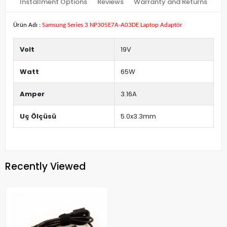
Installment Options
Reviews
Warranty and Returns
Ürün Adı :
Samsung Series 3 NP305E7A-A03DE Laptop Adaptör
Volt
19V
Watt
65W
Amper
3.16A
Uç Ölçüsü
5.0x3.3mm
Recently Viewed