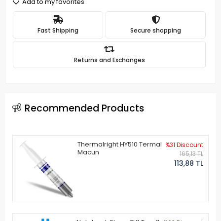
Add to my favorites
Fast Shipping
Secure shopping
Returns and Exchanges
Recommended Products
Thermalright HY510 Termal
%31 Discount
Macun
165,13 TL
113,88 TL