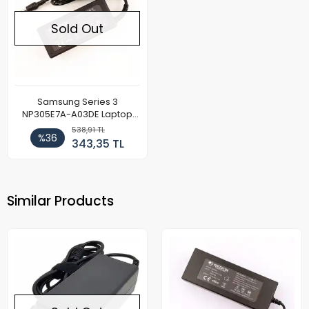
Sold Out
Samsung Series 3
NP305E7A-A03DE Laptop
Adaptör
538,91 TL
%36
343,35 TL
Similar Products