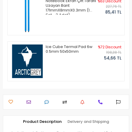
Notebook Ekran Çift Taraflı
%63 Discount
Uzayan Bant
227,76 TL
171mmX8mmX0.3mm (1
85,41 TL
Set - 2 Adet)
Ice Cube Termal Pad 6w
%72 Discount
0.5mm 50x50mm
198,38 TL
54,66 TL
Product Description
Delivery and Shipping