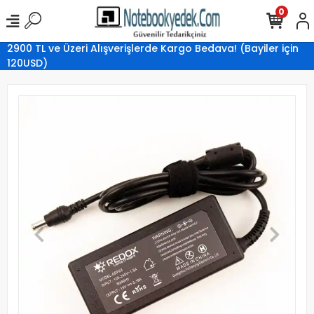
0
2900 TL ve Üzeri Alışverişlerde Kargo Bedava! (Bayiler için
120USD)