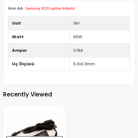
Ürün Adı :
Samsung SE20 Laptop Adaptör
Volt
19V
Watt
65W
Amper
3.16A
Uç Ölçüsü
5.0x3.3mm
Recently Viewed