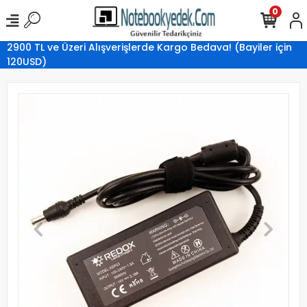
0
2900 TL ve Üzeri Alışverişlerde Kargo Bedava! (Bayiler için
120USD)