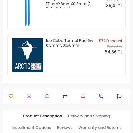
171mmX8mmX0.3mm (1
85,41 TL
Set - 2 Adet)
Ice Cube Termal Pad 6w
%72 Discount
0.5mm 50x50mm
198,38 TL
54,66 TL
Product Description
Delivery and Shipping
Installment Options
Reviews
Warranty and Returns