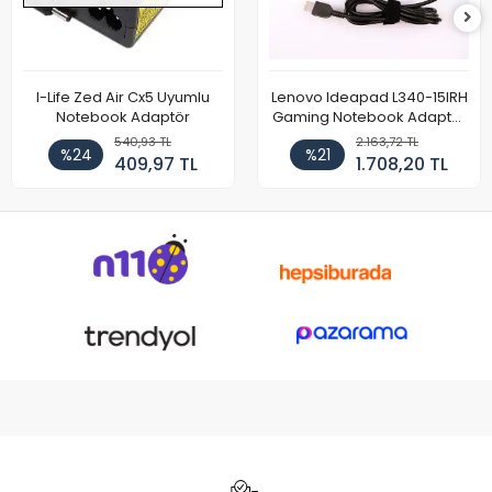
I-Life Zed Air Cx5 Uyumlu
Lenovo Ideapad L340-15IRH
Notebook Adaptör
Gaming Notebook Adaptör
Cihazı Şarj Aleti (150W)
540,93 TL
2.163,72 TL
%24
%21
409,97 TL
1.708,20 TL