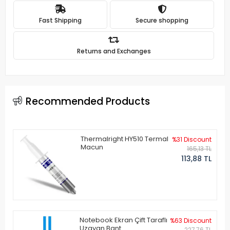
Fast Shipping
Secure shopping
Returns and Exchanges
Recommended Products
Thermalright HY510 Termal
%31 Discount
Macun
165,13 TL
113,88 TL
Notebook Ekran Çift Taraflı
%63 Discount
Uzayan Bant
227,76 TL