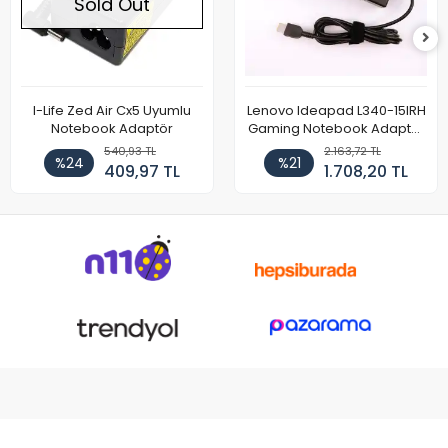
Sold Out
I-Life Zed Air Cx5 Uyumlu
Lenovo Ideapad L340-15IRH
Notebook Adaptör
Gaming Notebook Adaptör
Cihazı Şarj Aleti (150W)
540,93 TL
2.163,72 TL
%24
%21
409,97 TL
1.708,20 TL