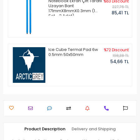
Notebook Ekran Çift Taraflı
%63 Discount
Uzayan Bant
227,76 TL
171mmX8mmX0.3mm (1
85,41 TL
Set - 2 Adet)
Ice Cube Termal Pad 6w
%72 Discount
0.5mm 50x50mm
198,38 TL
54,66 TL
Product Description
Delivery and Shipping