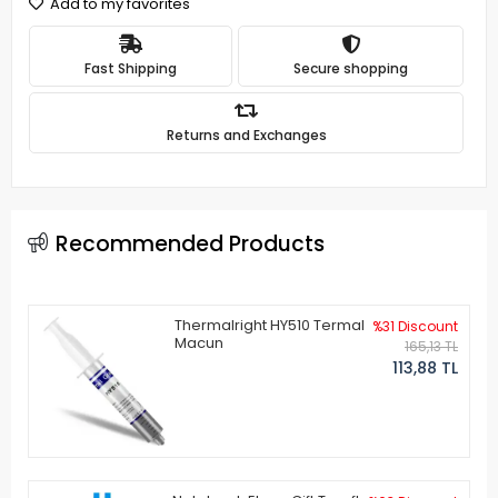
Add to my favorites
Fast Shipping
Secure shopping
Returns and Exchanges
Recommended Products
Thermalright HY510 Termal
%31 Discount
Macun
165,13 TL
113,88 TL