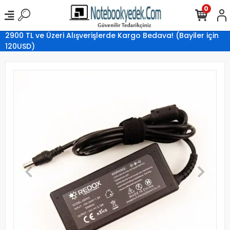
0
2900 TL ve Üzeri Alışverişlerde Kargo Bedava! (Bayiler için
120USD)