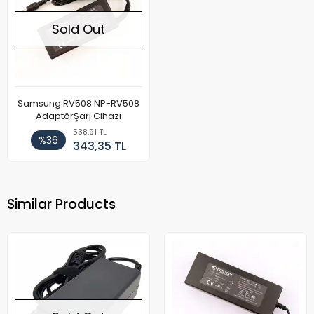
Sold Out
Samsung RV508 NP-RV508
AdaptörŞarj Cihazı
538,91 TL
%36
343,35 TL
Similar Products