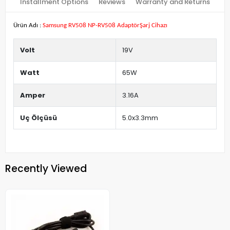
Installment Options
Reviews
Warranty and Returns
Ürün Adı :
Samsung RV508 NP-RV508 AdaptörŞarj Cihazı
Volt
19V
Watt
65W
Amper
3.16A
Uç Ölçüsü
5.0x3.3mm
Recently Viewed