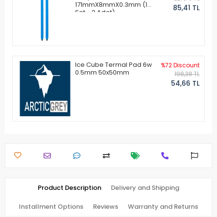
171mmX8mmX0.3mm (1
85,41 TL
Set - 2 Adet)
Ice Cube Termal Pad 6w
%72 Discount
0.5mm 50x50mm
198,38 TL
54,66 TL
Product Description
Delivery and Shipping
Installment Options
Reviews
Warranty and Returns