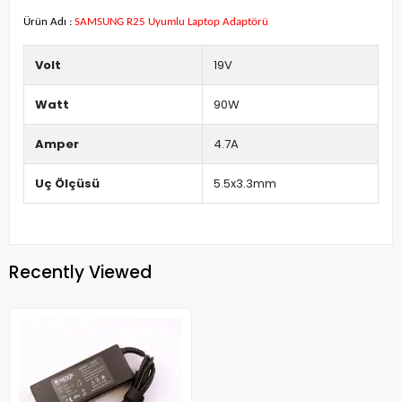
Ürün Adı :
SAMSUNG R25 Uyumlu Laptop Adaptörü
Volt
19V
Watt
90W
Amper
4.7A
Uç Ölçüsü
5.5x3.3mm
Recently Viewed