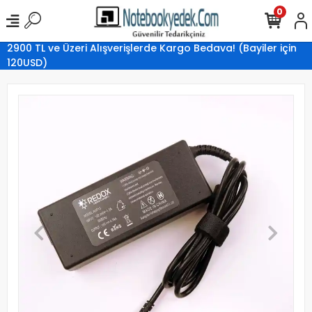
0
2900 TL ve Üzeri Alışverişlerde Kargo Bedava! (Bayiler için
120USD)