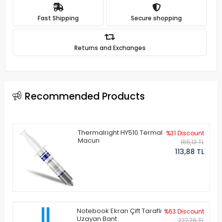
Fast Shipping
Secure shopping
Returns and Exchanges
Recommended Products
Thermalright HY510 Termal
%31 Discount
Macun
165,13 TL
113,88 TL
Notebook Ekran Çift Taraflı
%63 Discount
Uzayan Bant
227,76 TL