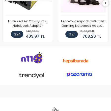
I-Life Zed Air Cx5 Uyumlu
Lenovo Ideapad L340-15IRH
Notebook Adaptör
Gaming Notebook Adaptör
Cihazı Şarj Aleti (150W)
540,93 TL
2.163,72 TL
%24
%21
409,97 TL
1.708,20 TL