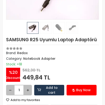
SAMSUNG R25 Uyumlu Laptop Adaptörü
Brand:
Redox
Category:
Notebook Adapter
Stock: +18
562,30 TL
%20
449,84 TL
Discount
Add to
Buy Now
cart
Add to my favorites