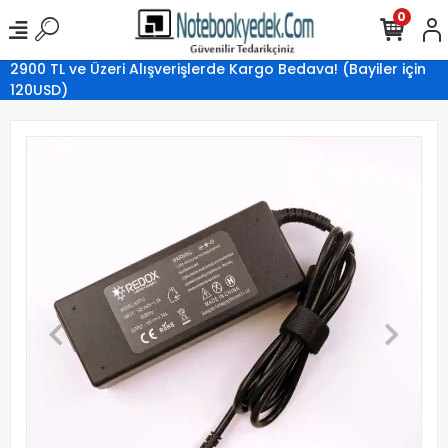
0
2900 TL ve Üzeri Alışverişlerde Kargo Bedava! (Bayiler için
120USD)