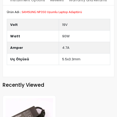
Installment Options
Reviews
Warranty and Returns
Ürün Adı :
SAMSUNG NP350 Uyumlu Laptop Adaptörü
Volt
19V
Watt
90W
Amper
4.7A
Uç Ölçüsü
5.5x3.3mm
Recently Viewed