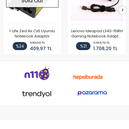
Sold Out
I-Life Zed Air Cx5 Uyumlu
Lenovo Ideapad L340-15IRH
Notebook Adaptör
Gaming Notebook Adaptör
Cihazı Şarj Aleti (150W)
540,93 TL
2.163,72 TL
%24
%21
409,97 TL
1.708,20 TL