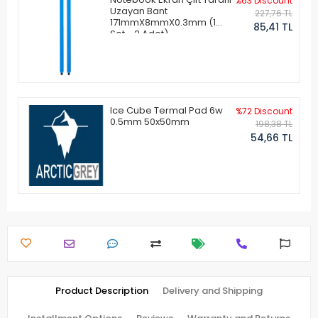
%63 Discount
Uzayan Bant
227,76 TL
171mmX8mmX0.3mm (1
85,41 TL
Set - 2 Adet)
Ice Cube Termal Pad 6w
%72 Discount
0.5mm 50x50mm
198,38 TL
54,66 TL
Product Description
Delivery and Shipping