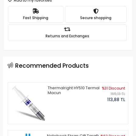
Add to my favorites
Fast Shipping
Secure shopping
Returns and Exchanges
Recommended Products
Thermalright HY510 Termal
%31 Discount
Macun
165,13 TL
113,88 TL
Notebook Ekran Çift Taraflı