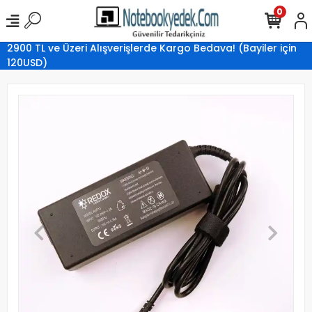
0
2900 TL ve Üzeri Alışverişlerde Kargo Bedava! (Bayiler için
120USD)