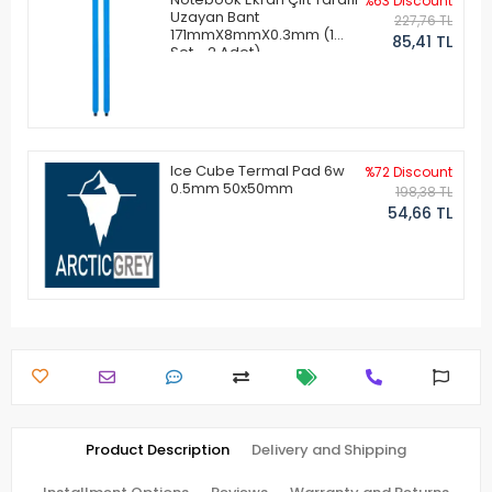
%63 Discount
Uzayan Bant
227,76 TL
171mmX8mmX0.3mm (1
85,41 TL
Set - 2 Adet)
Ice Cube Termal Pad 6w
%72 Discount
0.5mm 50x50mm
198,38 TL
54,66 TL
Product Description
Delivery and Shipping