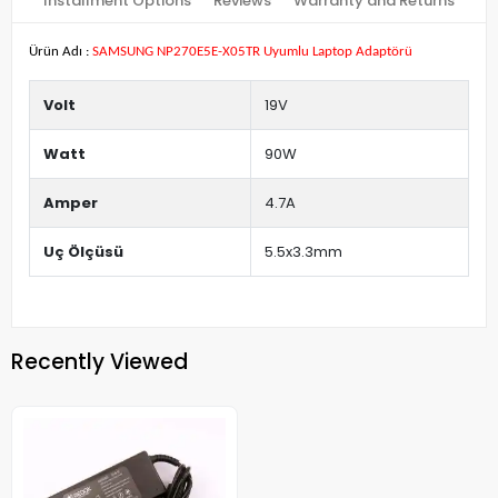
Installment Options
Reviews
Warranty and Returns
Ürün Adı :
SAMSUNG NP270E5E-X05TR Uyumlu Laptop Adaptörü
Volt
19V
Watt
90W
Amper
4.7A
Uç Ölçüsü
5.5x3.3mm
Recently Viewed