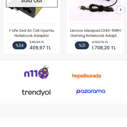
Sold Out
I-Life Zed Air Cx5 Uyumlu
Lenovo Ideapad L340-15IRH
Notebook Adaptör
Gaming Notebook Adaptör
Cihazı Şarj Aleti (150W)
540,93 TL
2.163,72 TL
%24
%21
409,97 TL
1.708,20 TL