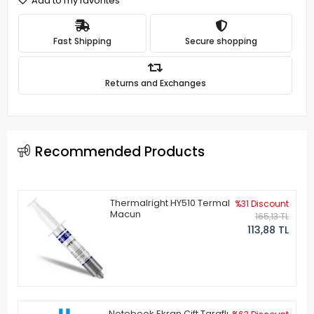
Add to my favorites
Fast Shipping
Secure shopping
Returns and Exchanges
Recommended Products
Thermalright HY510 Termal
%31 Discount
Macun
165,13 TL
113,88 TL
Notebook Ekran Çift Taraflı