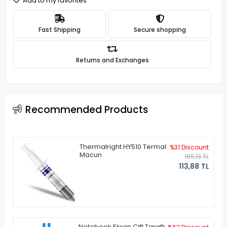
Add to my favorites
Fast Shipping
Secure shopping
Returns and Exchanges
Recommended Products
Thermalright HY510 Termal
%31 Discount
Macun
165,13 TL
113,88 TL
Notebook Ekran Çift Taraflı