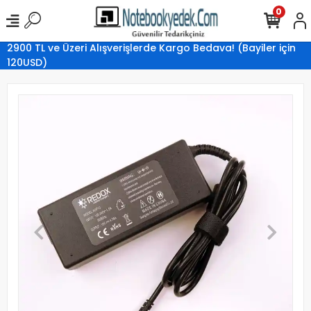
0
2900 TL ve Üzeri Alışverişlerde Kargo Bedava! (Bayiler için
120USD)