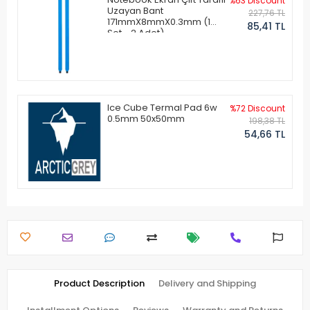
%63 Discount
Uzayan Bant
227,76 TL
171mmX8mmX0.3mm (1
85,41 TL
Set - 2 Adet)
Ice Cube Termal Pad 6w
%72 Discount
0.5mm 50x50mm
198,38 TL
54,66 TL
Product Description
Delivery and Shipping