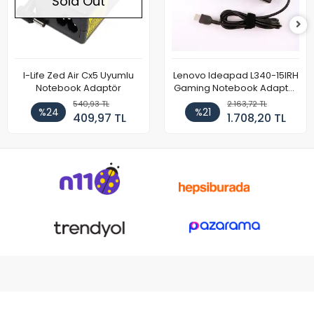
Sold Out
I-Life Zed Air Cx5 Uyumlu
Lenovo Ideapad L340-15IRH
Notebook Adaptör
Gaming Notebook Adaptör
Cihazı Şarj Aleti (150W)
540,93 TL
2.163,72 TL
%24
%21
409,97 TL
1.708,20 TL