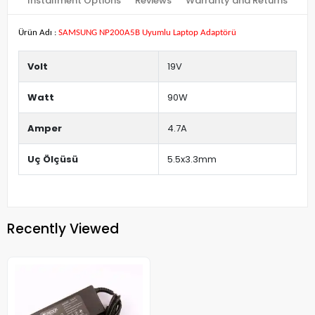
Installment Options
Reviews
Warranty and Returns
Ürün Adı :
SAMSUNG NP200A5B Uyumlu Laptop Adaptörü
Volt
19V
Watt
90W
Amper
4.7A
Uç Ölçüsü
5.5x3.3mm
Recently Viewed