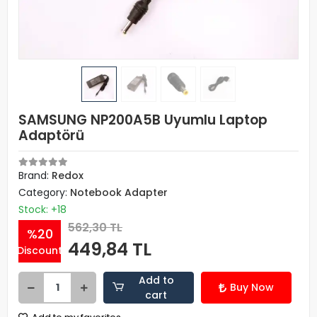
SAMSUNG NP200A5B Uyumlu Laptop
Adaptörü
Brand:
Redox
Category:
Notebook Adapter
Stock: +18
562,30 TL
%20
449,84 TL
Discount
Add to
Buy Now
cart