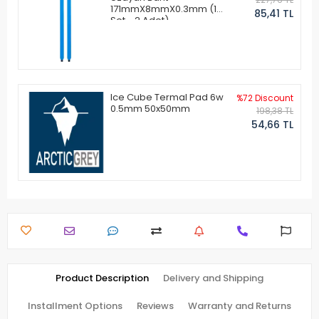
171mmX8mmX0.3mm (1
85,41 TL
Set - 2 Adet)
Ice Cube Termal Pad 6w
%72 Discount
0.5mm 50x50mm
198,38 TL
54,66 TL
Product Description
Delivery and Shipping
Installment Options
Reviews
Warranty and Returns