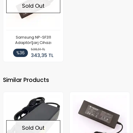
Sold Out
Samsung NP-SF311
AdaptörŞarj Cihazı
538,91 TL
%36
343,35 TL
Similar Products
Sold Out