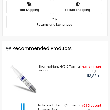
Fast Shipping
Secure shopping
Returns and Exchanges
Recommended Products
Thermalright HY510 Termal
%31 Discount
Macun
165,13 TL
113,88 TL
Notebook Ekran Çift Taraflı
%63 Discount
Uzayan Bant
227,76 TL