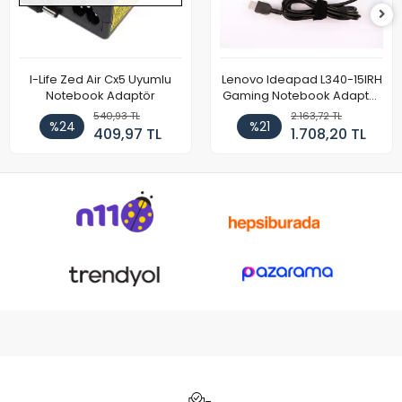
I-Life Zed Air Cx5 Uyumlu
Lenovo Ideapad L340-15IRH
Notebook Adaptör
Gaming Notebook Adaptör
Cihazı Şarj Aleti (150W)
540,93 TL
2.163,72 TL
%24
%21
409,97 TL
1.708,20 TL