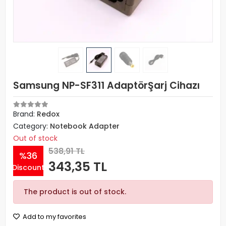
Samsung NP-SF311 AdaptörŞarj Cihazı
Brand:
Redox
Category:
Notebook Adapter
Out of stock
538,91 TL
%36
343,35 TL
Discount
The product is out of stock.
Add to my favorites