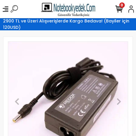
0
2900 TL ve Üzeri Alışverişlerde Kargo Bedava! (Bayiler için
120USD)