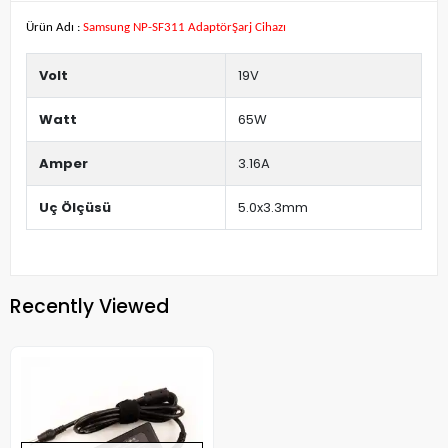
Ürün Adı :
Samsung NP-SF311 AdaptörŞarj Cihazı
Volt
19V
Watt
65W
Amper
3.16A
Uç Ölçüsü
5.0x3.3mm
Recently Viewed