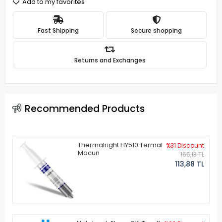
Add to my favorites
Fast Shipping
Secure shopping
Returns and Exchanges
Recommended Products
Thermalright HY510 Termal
%31 Discount
Macun
165,13 TL
113,88 TL