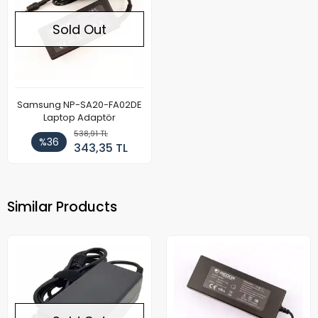
Sold Out
Samsung NP-SA20-FA02DE
Laptop Adaptör
538,91 TL
%36
343,35 TL
Similar Products