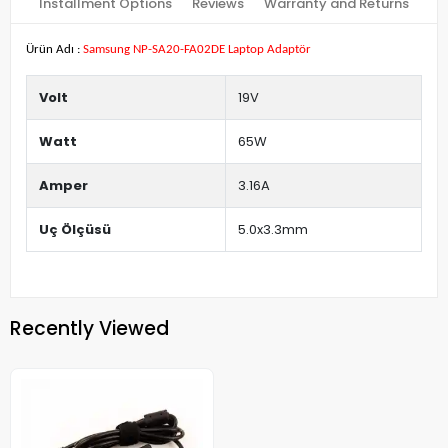
Installment Options
Reviews
Warranty and Returns
Ürün Adı :
Samsung NP-SA20-FA02DE Laptop Adaptör
Volt
19V
Watt
65W
Amper
3.16A
Uç Ölçüsü
5.0x3.3mm
Recently Viewed