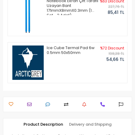
Notebook Ekran Çift Taraflı
%63 Discount
Uzayan Bant
227,76 TL
171mmX8mmX0.3mm (1
85,41 TL
Set - 2 Adet)
Ice Cube Termal Pad 6w
%72 Discount
0.5mm 50x50mm
198,38 TL
54,66 TL
Product Description
Delivery and Shipping