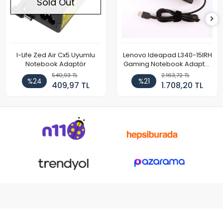
Sold Out
I-Life Zed Air Cx5 Uyumlu
Lenovo Ideapad L340-15IRH
Notebook Adaptör
Gaming Notebook Adaptör
Cihazı Şarj Aleti (150W)
540,93 TL
2.163,72 TL
%24
%21
409,97 TL
1.708,20 TL