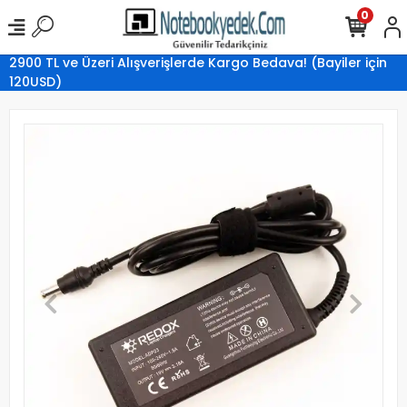
0
2900 TL ve Üzeri Alışverişlerde Kargo Bedava! (Bayiler için
120USD)