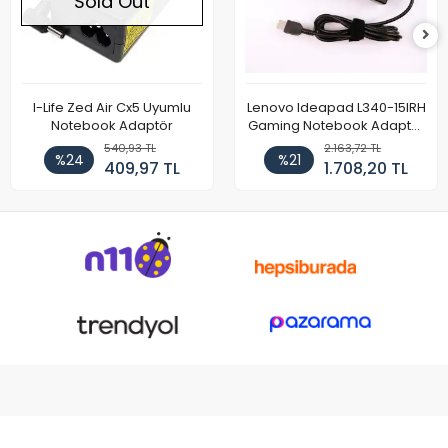
Sold Out
I-Life Zed Air Cx5 Uyumlu
Lenovo Ideapad L340-15IRH
Notebook Adaptör
Gaming Notebook Adaptör
Cihazı Şarj Aleti (150W)
540,93 TL
2.163,72 TL
%24
%21
409,97 TL
1.708,20 TL