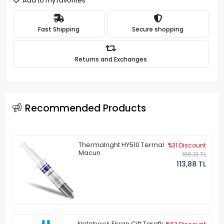
Add to my favorites
Fast Shipping
Secure shopping
Returns and Exchanges
Recommended Products
Thermalright HY510 Termal
%31 Discount
Macun
165,13 TL
113,88 TL
Notebook Ekran Çift Taraflı