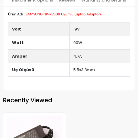
Installment Options
Reviews
Warranty and Returns
Ürün Adı :
SAMSUNG NP-RV508 Uyumlu Laptop Adaptörü
Volt
19V
Watt
90W
Amper
4.7A
Uç Ölçüsü
5.5x3.3mm
Recently Viewed