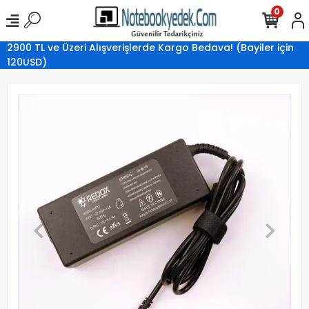
0
2900 TL ve Üzeri Alışverişlerde Kargo Bedava! (Bayiler için
120USD)