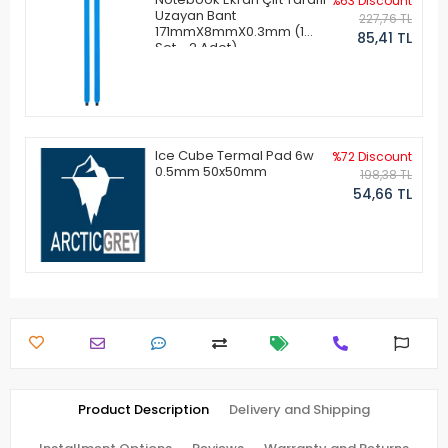
%63 Discount
Uzayan Bant
227,76 TL
171mmX8mmX0.3mm (1
85,41 TL
Set - 2 Adet)
Ice Cube Termal Pad 6w
%72 Discount
0.5mm 50x50mm
198,38 TL
54,66 TL
Product Description
Delivery and Shipping