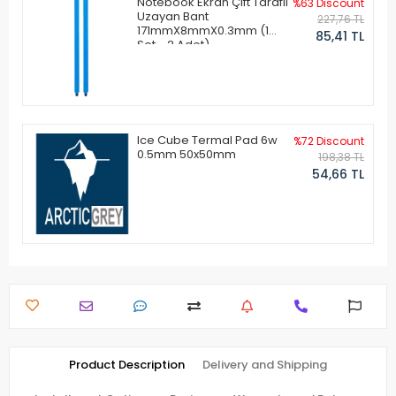
Notebook Ekran Çift Taraflı
%63 Discount
Uzayan Bant
227,76 TL
171mmX8mmX0.3mm (1
85,41 TL
Set - 2 Adet)
Ice Cube Termal Pad 6w
%72 Discount
0.5mm 50x50mm
198,38 TL
54,66 TL
Product Description
Delivery and Shipping