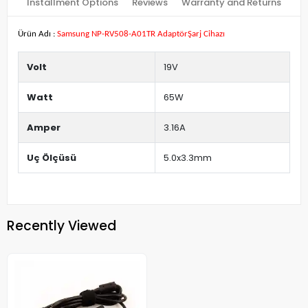
Installment Options
Reviews
Warranty and Returns
Ürün Adı :
Samsung NP-RV508-A01TR AdaptörŞarj Cihazı
Volt
19V
Watt
65W
Amper
3.16A
Uç Ölçüsü
5.0x3.3mm
Recently Viewed