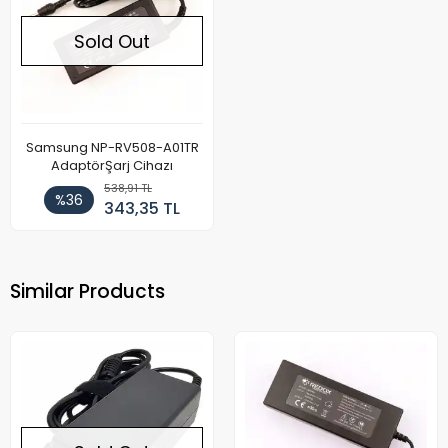
Sold Out
Samsung NP-RV508-A01TR
AdaptörŞarj Cihazı
538,91 TL
%36
343,35 TL
Similar Products