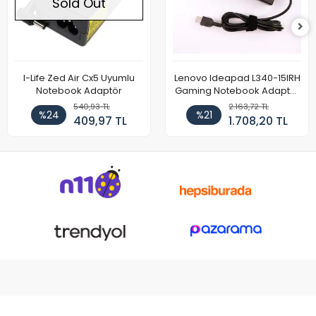
Sold Out
I-Life Zed Air Cx5 Uyumlu
Lenovo Ideapad L340-15IRH
Notebook Adaptör
Gaming Notebook Adaptör
Cihazı Şarj Aleti (150W)
540,93 TL
2.163,72 TL
%24
%21
409,97 TL
1.708,20 TL