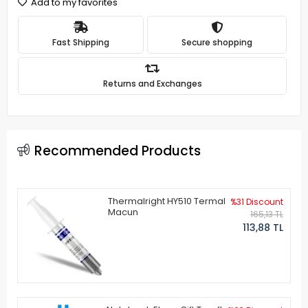
Add to my favorites
Fast Shipping
Secure shopping
Returns and Exchanges
Recommended Products
Thermalright HY510 Termal
%31 Discount
Macun
165,13 TL
113,88 TL