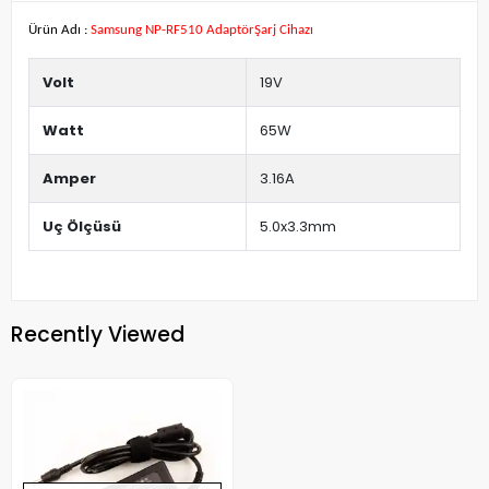
Ürün Adı :
Samsung NP-RF510 AdaptörŞarj Cihazı
Volt
19V
Watt
65W
Amper
3.16A
Uç Ölçüsü
5.0x3.3mm
Recently Viewed