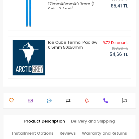
171mmX8mmX0.3mm (1
85,41 TL
Set - 2 Adet)
Ice Cube Termal Pad 6w
%72 Discount
0.5mm 50x50mm
198,38 TL
54,66 TL
Product Description
Delivery and Shipping
Installment Options
Reviews
Warranty and Returns