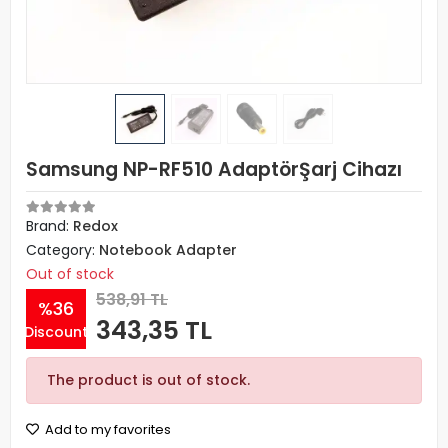
Samsung NP-RF510 AdaptörŞarj Cihazı
Brand:
Redox
Category:
Notebook Adapter
Out of stock
538,91 TL
%36
343,35 TL
Discount
The product is out of stock.
Add to my favorites