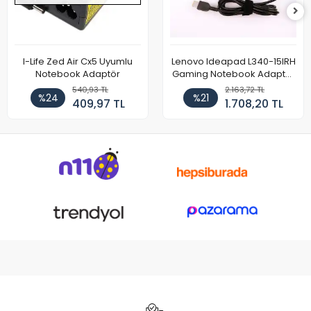
I-Life Zed Air Cx5 Uyumlu
Lenovo Ideapad L340-15IRH
Notebook Adaptör
Gaming Notebook Adaptör
Cihazı Şarj Aleti (150W)
540,93 TL
2.163,72 TL
%24
%21
409,97 TL
1.708,20 TL