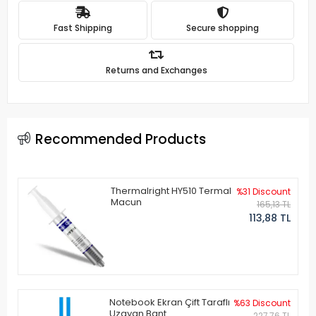
Fast Shipping
Secure shopping
Returns and Exchanges
Recommended Products
Thermalright HY510 Termal
%31 Discount
Macun
165,13 TL
113,88 TL
Notebook Ekran Çift Taraflı
%63 Discount
Uzayan Bant
227,76 TL