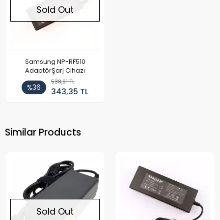
Sold Out
Samsung NP-RF510
AdaptörŞarj Cihazı
538,91 TL
%36
343,35 TL
Similar Products
Sold Out