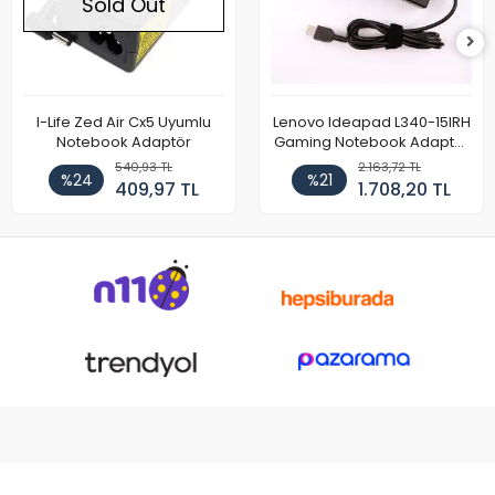
Sold Out
I-Life Zed Air Cx5 Uyumlu
Lenovo Ideapad L340-15IRH
Notebook Adaptör
Gaming Notebook Adaptör
Cihazı Şarj Aleti (150W)
540,93 TL
2.163,72 TL
%24
%21
409,97 TL
1.708,20 TL