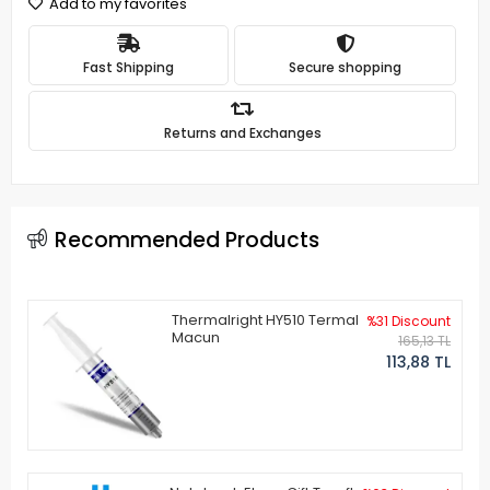
Add to my favorites
Fast Shipping
Secure shopping
Returns and Exchanges
Recommended Products
Thermalright HY510 Termal
%31 Discount
Macun
165,13 TL
113,88 TL