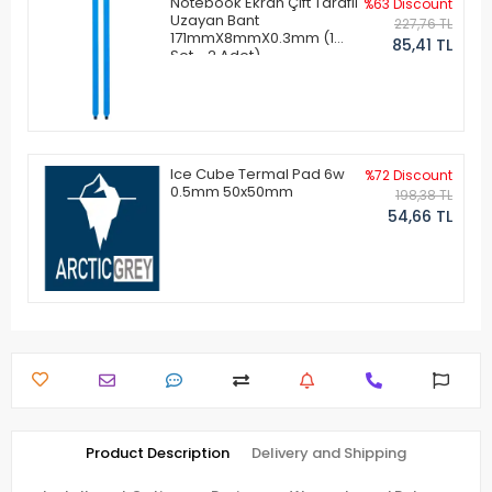
Notebook Ekran Çift Taraflı
%63 Discount
Uzayan Bant
227,76 TL
171mmX8mmX0.3mm (1
85,41 TL
Set - 2 Adet)
Ice Cube Termal Pad 6w
%72 Discount
0.5mm 50x50mm
198,38 TL
54,66 TL
Product Description
Delivery and Shipping