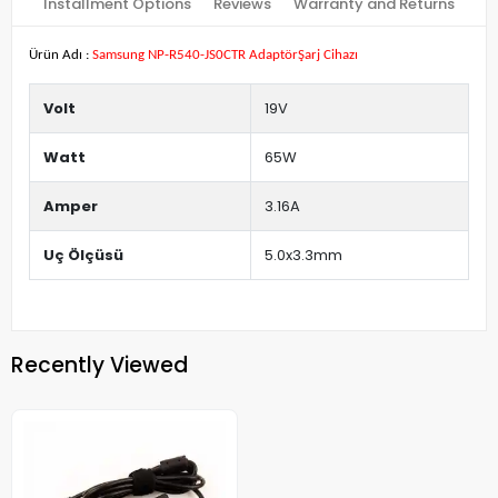
Installment Options
Reviews
Warranty and Returns
Ürün Adı :
Samsung NP-R540-JS0CTR AdaptörŞarj Cihazı
Volt
19V
Watt
65W
Amper
3.16A
Uç Ölçüsü
5.0x3.3mm
Recently Viewed