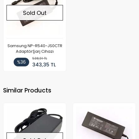
Sold Out
Samsung NP-R540-JS0CTR
AdaptörŞarj Cihazı
538,91 TL
%36
343,35 TL
Similar Products