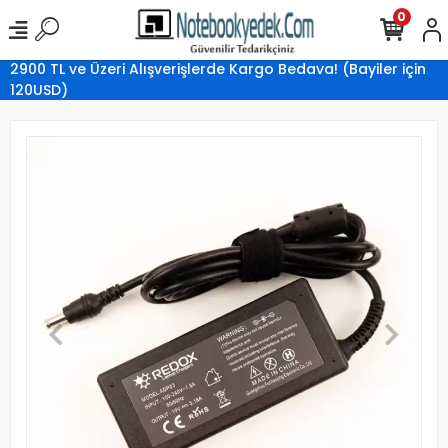
0
2900 TL ve Üzeri Alışverişlerde Kargo Bedava! (Bayiler için
120USD)