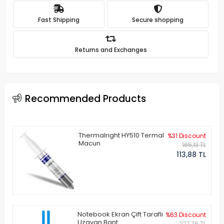
Fast Shipping
Secure shopping
Returns and Exchanges
Recommended Products
Thermalright HY510 Termal
%31 Discount
Macun
165,13 TL
113,88 TL
Notebook Ekran Çift Taraflı
%63 Discount
Uzayan Bant
227,76 TL