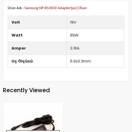
Ürün Adı :
Samsung NP-R530CE AdaptörŞarj Cihazı
Volt
19V
Watt
65W
Amper
3.16A
Uç Ölçüsü
5.0x3.3mm
Recently Viewed