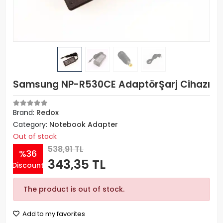
Samsung NP-R530CE AdaptörŞarj Cihazı
Brand:
Redox
Category:
Notebook Adapter
Out of stock
538,91 TL
%36
343,35 TL
Discount
The product is out of stock.
Add to my favorites