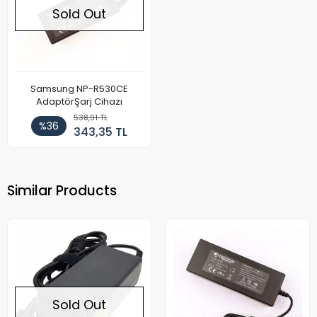
Sold Out
Samsung NP-R530CE
AdaptörŞarj Cihazı
538,91 TL
%36
343,35 TL
Similar Products
Sold Out