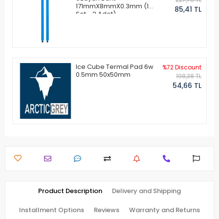
171mmX8mmX0.3mm (1
85,41 TL
Set - 2 Adet)
Ice Cube Termal Pad 6w
%72 Discount
0.5mm 50x50mm
198,38 TL
54,66 TL
Product Description
Delivery and Shipping
Installment Options
Reviews
Warranty and Returns