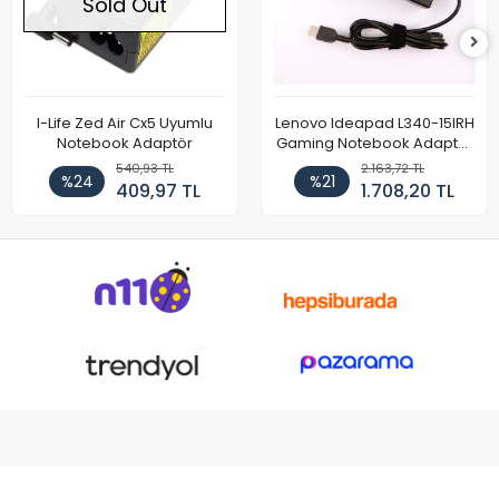
Sold Out
I-Life Zed Air Cx5 Uyumlu
Lenovo Ideapad L340-15IRH
Notebook Adaptör
Gaming Notebook Adaptör
Cihazı Şarj Aleti (150W)
540,93 TL
2.163,72 TL
%24
%21
409,97 TL
1.708,20 TL