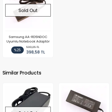
Sold Out
Samsung AA-RD5NDOC
Uyumlu Notebook Adaptör
530,25 TL
%25
398,58 TL
Similar Products