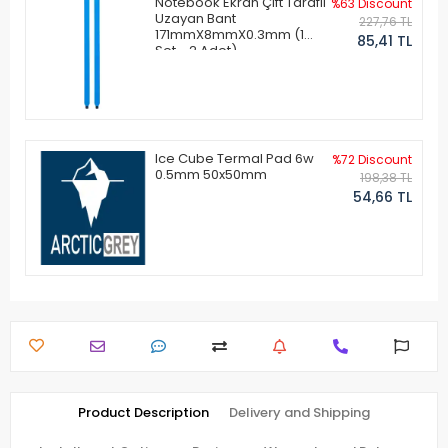
Notebook Ekran Çift Taraflı
%63 Discount
Uzayan Bant
227,76 TL
171mmX8mmX0.3mm (1
85,41 TL
Set - 2 Adet)
Ice Cube Termal Pad 6w
%72 Discount
0.5mm 50x50mm
198,38 TL
54,66 TL
Product Description
Delivery and Shipping