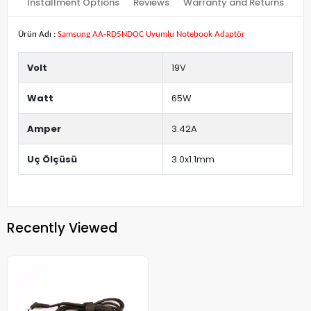
Installment Options
Reviews
Warranty and Returns
Ürün Adı :
Samsung AA-RD5NDOC Uyumlu Notebook Adaptör
Volt
19V
Watt
65W
Amper
3.42A
Uç Ölçüsü
3.0x1.1mm
Recently Viewed