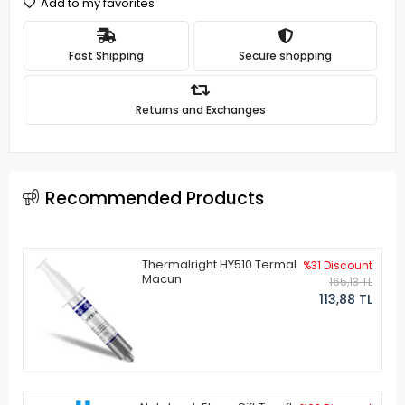
Add to my favorites
Fast Shipping
Secure shopping
Returns and Exchanges
Recommended Products
Thermalright HY510 Termal
%31 Discount
Macun
165,13 TL
113,88 TL