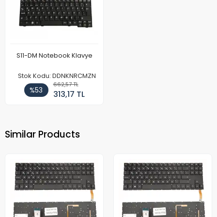
S11-DM Notebook Klavye
Stok Kodu: DDNKNRCMZN
662,57 TL
%53
313,17 TL
Similar Products