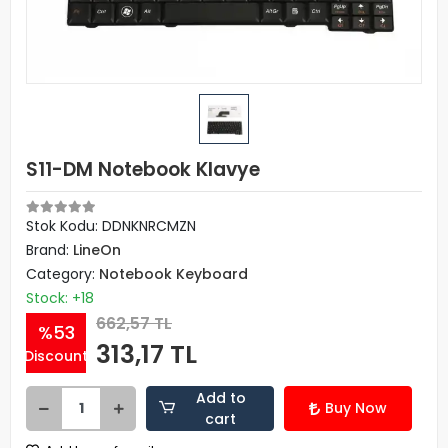
S11-DM Notebook Klavye
Stok Kodu: DDNKNRCMZN
Brand:
LineOn
Category:
Notebook Keyboard
Stock: +18
662,57 TL
%53
313,17 TL
Discount
Add to
Buy Now
cart