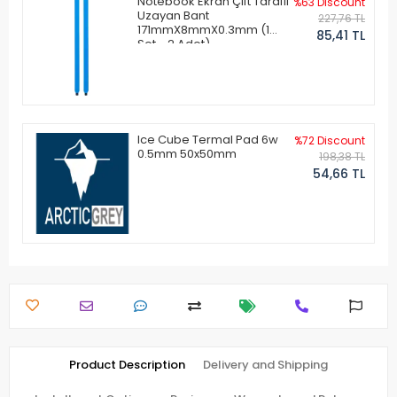
Notebook Ekran Çift Taraflı
%63 Discount
Uzayan Bant
227,76 TL
171mmX8mmX0.3mm (1
85,41 TL
Set - 2 Adet)
Ice Cube Termal Pad 6w
%72 Discount
0.5mm 50x50mm
198,38 TL
54,66 TL
Product Description
Delivery and Shipping