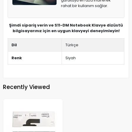
gürültüyü en aza indirerek
rahat bir kullanım sağlar.
Şimdi sipariş verin ve S11-DM Notebook Klavye dizüstü
bilgisayarınız için en uygun klavyeyi deneyimleyin!
Dil
Türkçe
Renk
Siyah
Recently Viewed