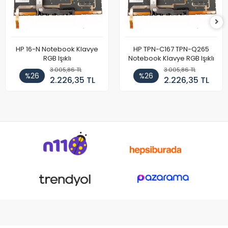
HP 16-N Notebook Klavye
HP TPN-C167 TPN-Q265
RGB Işıklı
Notebook Klavye RGB Işıklı
3.005,86 TL
3.005,86 TL
%26
%26
2.226,35 TL
2.226,35 TL