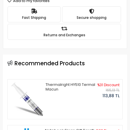
Add to my favorites
Fast Shipping
Secure shopping
Returns and Exchanges
Recommended Products
Thermalright HY510 Termal
%31 Discount
Macun
165,13 TL
113,88 TL