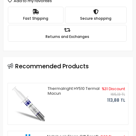
Add to my favorites
Fast Shipping
Secure shopping
Returns and Exchanges
Recommended Products
Thermalright HY510 Termal
%31 Discount
Macun
165,13 TL
113,88 TL