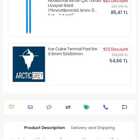
Notebook Ekran Çift Taraflı
%63 Discount
Uzayan Bant
227,76 TL
171mmX8mmX0.3mm (1
85,41 TL
Set - 2 Adet)
Ice Cube Termal Pad 6w
%72 Discount
0.5mm 50x50mm
198,38 TL
54,66 TL
Product Description
Delivery and Shipping