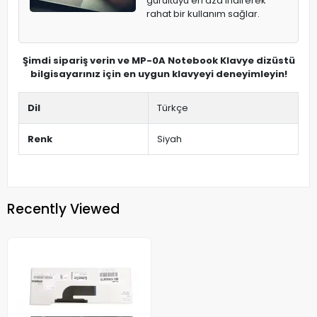
gürültüyü en aza indirerek
rahat bir kullanım sağlar.
Şimdi sipariş verin ve MP-0A Notebook Klavye dizüstü
bilgisayarınız için en uygun klavyeyi deneyimleyin!
Dil
Türkçe
Renk
Siyah
Recently Viewed