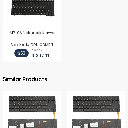
MP-0A Notebook Klavye
Stok Kodu: DDNIQDMRIT
662,57 TL
%53
313,17 TL
Similar Products