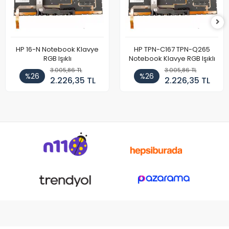
HP 16-N Notebook Klavye
HP TPN-C167 TPN-Q265
RGB Işıklı
Notebook Klavye RGB Işıklı
3.005,86 TL
3.005,86 TL
%26
%26
2.226,35 TL
2.226,35 TL