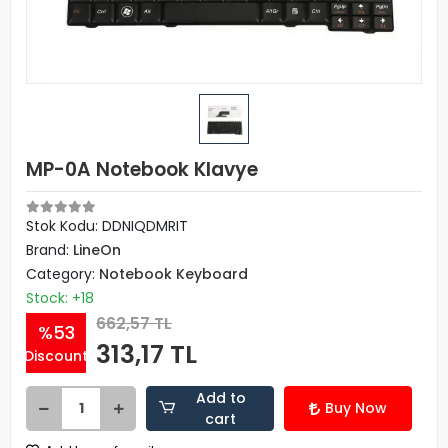
MP-0A Notebook Klavye
Stok Kodu: DDNIQDMRIT
Brand:
LineOn
Category:
Notebook Keyboard
Stock: +18
662,57 TL
%53
313,17 TL
Discount
Add to
Buy Now
cart