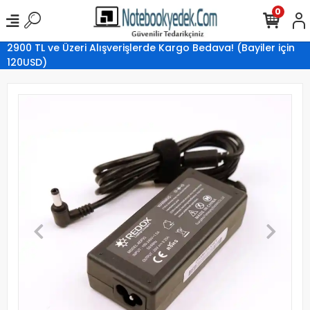
0
2900 TL ve Üzeri Alışverişlerde Kargo Bedava! (Bayiler için
120USD)