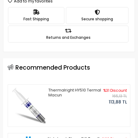
Add to my favorites
Fast Shipping
Secure shopping
Returns and Exchanges
Recommended Products
Thermalright HY510 Termal
%31 Discount
Macun
165,13 TL
113,88 TL