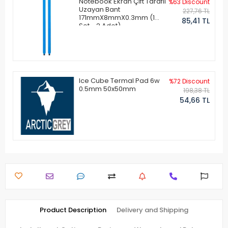
Notebook Ekran Çift Taraflı
%63 Discount
Uzayan Bant
227,76 TL
171mmX8mmX0.3mm (1
85,41 TL
Set - 2 Adet)
Ice Cube Termal Pad 6w
%72 Discount
0.5mm 50x50mm
198,38 TL
54,66 TL
Product Description
Delivery and Shipping