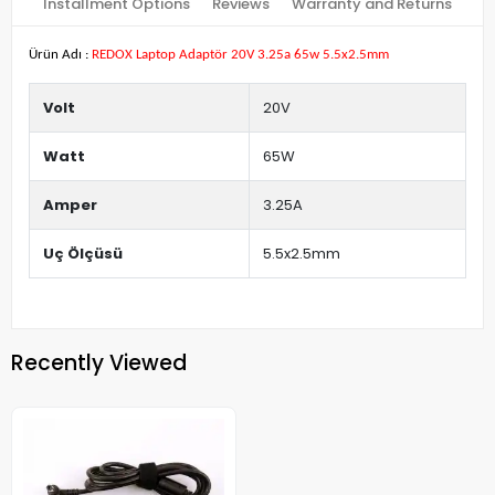
Installment Options
Reviews
Warranty and Returns
Ürün Adı :
REDOX Laptop Adaptör 20V 3.25a 65w 5.5x2.5mm
Volt
20V
Watt
65W
Amper
3.25A
Uç Ölçüsü
5.5x2.5mm
Recently Viewed