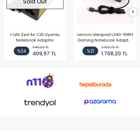
Sold Out
I-Life Zed Air Cx5 Uyumlu
Lenovo Ideapad L340-15IRH
Notebook Adaptör
Gaming Notebook Adaptör
Cihazı Şarj Aleti (150W)
540,93 TL
2.163,72 TL
%24
%21
409,97 TL
1.708,20 TL