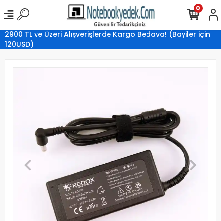
0
2900 TL ve Üzeri Alışverişlerde Kargo Bedava! (Bayiler için
120USD)