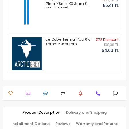
171mmX8mmX0.3mm (1
85,41 TL
Set - 2 Adet)
Ice Cube Termal Pad 6w
%72 Discount
0.5mm 50x50mm
198,38 TL
54,66 TL
Product Description
Delivery and Shipping
Installment Options
Reviews
Warranty and Returns