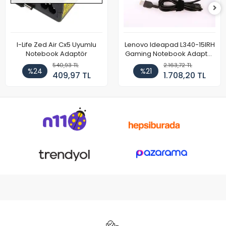
I-Life Zed Air Cx5 Uyumlu
Lenovo Ideapad L340-15IRH
Notebook Adaptör
Gaming Notebook Adaptör
Cihazı Şarj Aleti (150W)
540,93 TL
2.163,72 TL
%24
%21
409,97 TL
1.708,20 TL