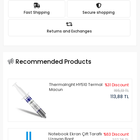
Fast Shipping
Secure shopping
Returns and Exchanges
Recommended Products
Thermalright HY510 Termal
%31 Discount
Macun
165,13 TL
113,88 TL
Notebook Ekran Çift Taraflı
%63 Discount
Uzayan Bant
227,76 TL