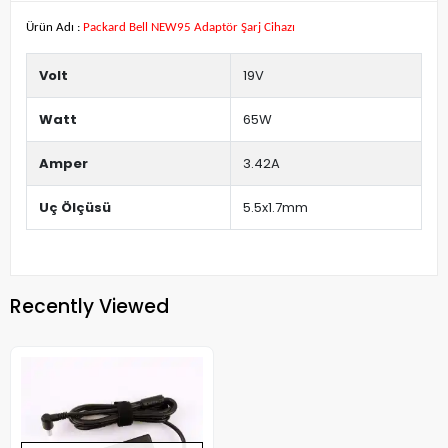
Ürün Adı :
Packard Bell NEW95 Adaptör Şarj Cihazı
Volt
19V
Watt
65W
Amper
3.42A
Uç Ölçüsü
5.5x1.7mm
Recently Viewed