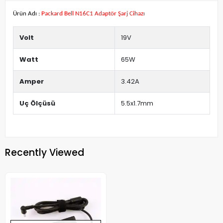
Ürün Adı :
Packard Bell N16C1 Adaptör Şarj Cihazı
Volt
19V
Watt
65W
Amper
3.42A
Uç Ölçüsü
5.5x1.7mm
Recently Viewed