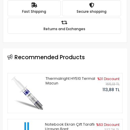
Fast Shipping
Secure shopping
Returns and Exchanges
Recommended Products
Thermalright HY510 Termal
%31 Discount
Macun
165,13 TL
113,88 TL
Notebook Ekran Çift Taraflı
%63 Discount
Uzayan Bant
227,76 TL