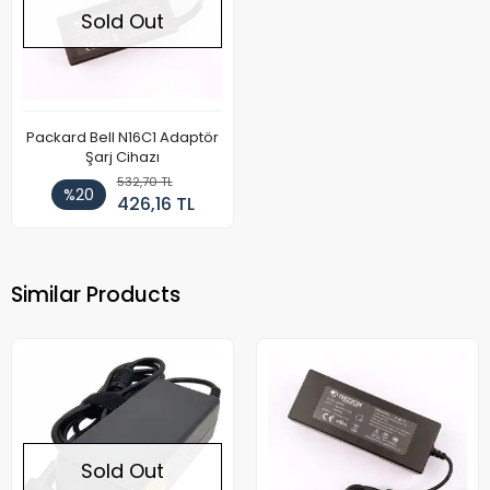
Sold Out
Packard Bell N16C1 Adaptör
Şarj Cihazı
532,70 TL
%20
426,16 TL
Similar Products
Sold Out