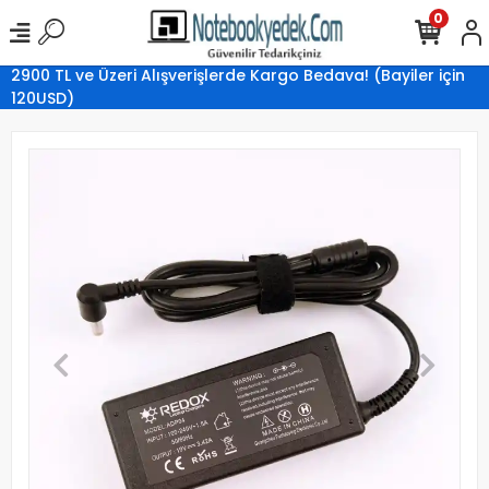
0
2900 TL ve Üzeri Alışverişlerde Kargo Bedava! (Bayiler için
120USD)