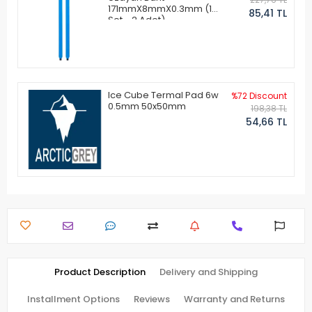
171mmX8mmX0.3mm (1
85,41 TL
Set - 2 Adet)
Ice Cube Termal Pad 6w
%72 Discount
0.5mm 50x50mm
198,38 TL
54,66 TL
Product Description
Delivery and Shipping
Installment Options
Reviews
Warranty and Returns