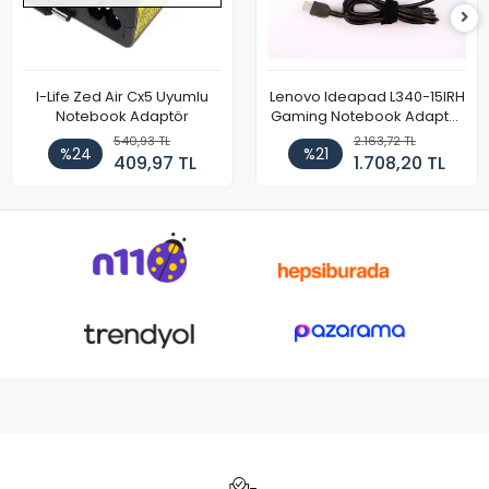
I-Life Zed Air Cx5 Uyumlu
Lenovo Ideapad L340-15IRH
Notebook Adaptör
Gaming Notebook Adaptör
Cihazı Şarj Aleti (150W)
540,93 TL
2.163,72 TL
%24
%21
409,97 TL
1.708,20 TL