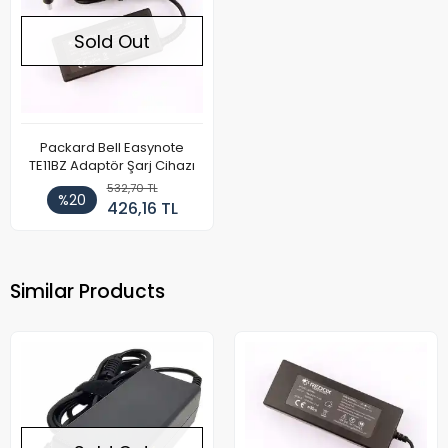
Sold Out
Packard Bell Easynote
TE11BZ Adaptör Şarj Cihazı
532,70 TL
%20
426,16 TL
Similar Products