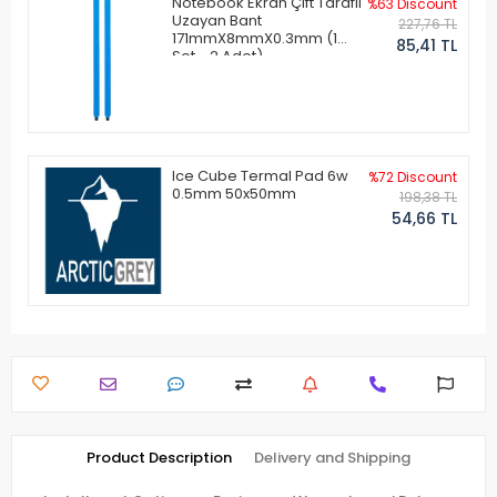
Notebook Ekran Çift Taraflı
%63 Discount
Uzayan Bant
227,76 TL
171mmX8mmX0.3mm (1
85,41 TL
Set - 2 Adet)
Ice Cube Termal Pad 6w
%72 Discount
0.5mm 50x50mm
198,38 TL
54,66 TL
Product Description
Delivery and Shipping