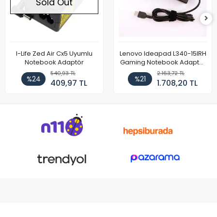
Sold Out
I-Life Zed Air Cx5 Uyumlu
Lenovo Ideapad L340-15IRH
Notebook Adaptör
Gaming Notebook Adaptör
Cihazı Şarj Aleti (150W)
540,93 TL
2.163,72 TL
%24
%21
409,97 TL
1.708,20 TL