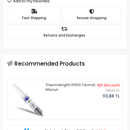
Add to my favorites
Fast Shipping
Secure shopping
Returns and Exchanges
Recommended Products
Thermalright HY510 Termal
%31 Discount
Macun
165,13 TL
113,88 TL