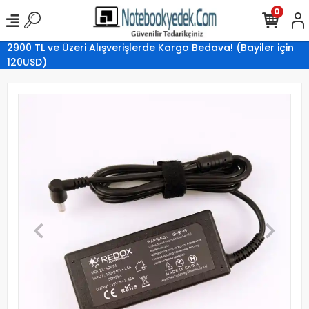
0
2900 TL ve Üzeri Alışverişlerde Kargo Bedava! (Bayiler için
120USD)