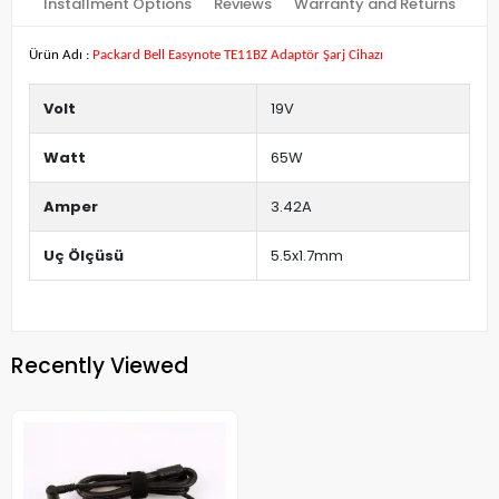
Installment Options
Reviews
Warranty and Returns
Ürün Adı :
Packard Bell Easynote TE11BZ Adaptör Şarj Cihazı
Volt
19V
Watt
65W
Amper
3.42A
Uç Ölçüsü
5.5x1.7mm
Recently Viewed