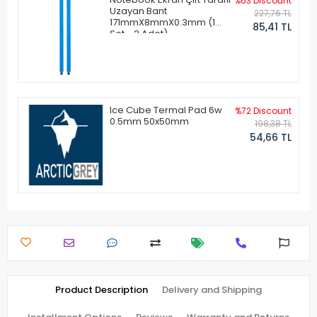
%63 Discount
Uzayan Bant
227,76 TL
171mmX8mmX0.3mm (1
85,41 TL
Set - 2 Adet)
Ice Cube Termal Pad 6w
%72 Discount
0.5mm 50x50mm
198,38 TL
54,66 TL
Product Description
Delivery and Shipping