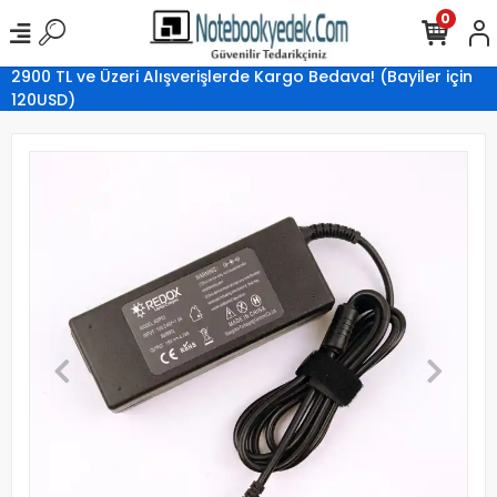
0
2900 TL ve Üzeri Alışverişlerde Kargo Bedava! (Bayiler için
120USD)