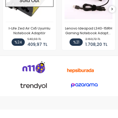
Sold Out
I-Life Zed Air Cx5 Uyumlu
Lenovo Ideapad L340-15IRH
Notebook Adaptör
Gaming Notebook Adaptör
Cihazı Şarj Aleti (150W)
540,93 TL
2.163,72 TL
%24
%21
409,97 TL
1.708,20 TL