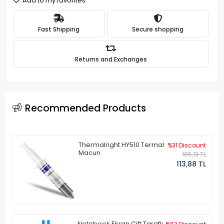
Add to my favorites
Fast Shipping
Secure shopping
Returns and Exchanges
Recommended Products
Thermalright HY510 Termal
%31 Discount
Macun
165,13 TL
113,88 TL
Notebook Ekran Çift Taraflı