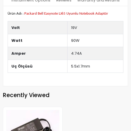
Installment Options
Reviews
Warranty and Returns
Ürün Adı :
Packard Bell Easynote LJ65 Uyumlu Notebook Adaptör
Volt
19V
Watt
90W
Amper
4.74A
Uç Ölçüsü
5.5x1.7mm
Recently Viewed