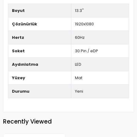
Boyut
13.3''
Çözünürlük
1920x1080
Hertz
60Hz
Soket
30 Pin / eDP
Aydınlatma
LED
Yüzey
Mat
Durumu
Yeni
Recently Viewed