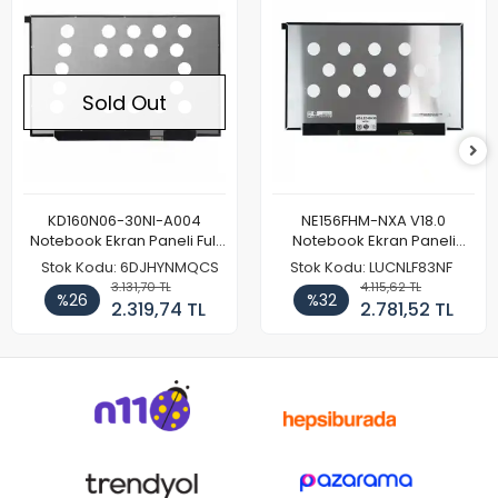
Sold Out
KD160N06-30NI-A004
NE156FHM-NXA V18.0
Notebook Ekran Paneli Full
Notebook Ekran Paneli
HD
144Hz
Stok Kodu: 6DJHYNMQCS
Stok Kodu: LUCNLF83NF
3.131,70 TL
4.115,62 TL
%26
%32
2.319,74 TL
2.781,52 TL