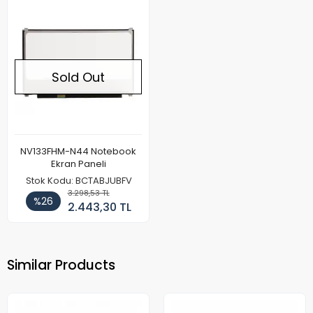
Sold Out
NV133FHM-N44 Notebook
Ekran Paneli
Stok Kodu: BCTABJUBFV
3.298,53 TL
%26
2.443,30 TL
Similar Products