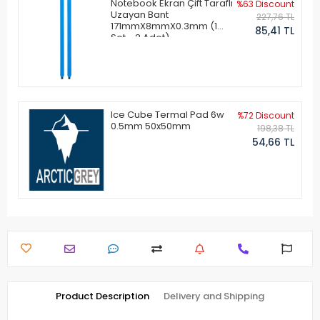
Notebook Ekran Çift Taraflı
%63 Discount
Uzayan Bant
227,76 TL
171mmX8mmX0.3mm (1
85,41 TL
Set - 2 Adet)
Ice Cube Termal Pad 6w
%72 Discount
0.5mm 50x50mm
198,38 TL
54,66 TL
Product Description
Delivery and Shipping