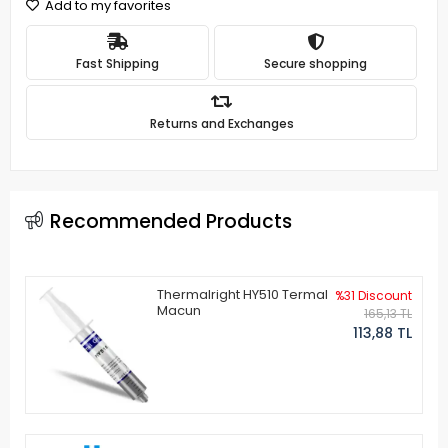
Add to my favorites
Fast Shipping
Secure shopping
Returns and Exchanges
Recommended Products
Thermalright HY510 Termal
%31 Discount
Macun
165,13 TL
113,88 TL