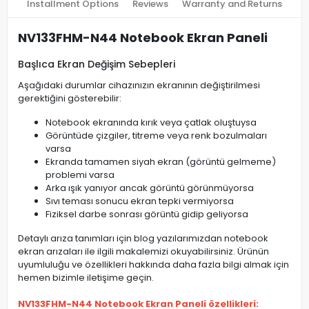
Installment Options
Reviews
Warranty and Returns
NV133FHM-N44 Notebook Ekran Paneli
Başlıca Ekran Değişim Sebepleri
Aşağıdaki durumlar cihazınızın ekranının değiştirilmesi
gerektiğini gösterebilir:
Notebook ekranında kırık veya çatlak oluştuysa
Görüntüde çizgiler, titreme veya renk bozulmaları
varsa
Ekranda tamamen siyah ekran (görüntü gelmeme)
problemi varsa
Arka ışık yanıyor ancak görüntü görünmüyorsa
Sıvı teması sonucu ekran tepki vermiyorsa
Fiziksel darbe sonrası görüntü gidip geliyorsa
Detaylı arıza tanımları için blog yazılarımızdan notebook
ekran arızaları ile ilgili makalemizi okuyabilirsiniz. Ürünün
uyumluluğu ve özellikleri hakkında daha fazla bilgi almak için
hemen bizimle iletişime geçin.
NV133FHM-N44 Notebook Ekran Paneli özellikleri: