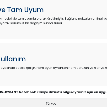
 ve Tam Uyum
e
modeliyle tam uyumlu olarak üretilmiştir. Bağlantı noktaları orijinal 
arak sorunsuz bir değişim süreci sunar.
Kullanım
sı sayesinde sessiz çalışır. Hem oyun oynarken hem de uzun yazılar yaza
P 15-R204NT Notebook Klavye dizüstü bilgisayarınız için en uyg
Türkçe