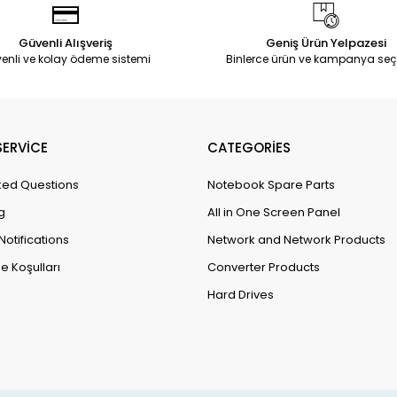
Güvenli Alışveriş
Geniş Ürün Yelpazesi
enli ve kolay ödeme sistemi
Binlerce ürün ve kampanya seç
ERVİCE
CATEGORİES
ked Questions
Notebook Spare Parts
g
All in One Screen Panel
Notifications
Network and Network Products
e Koşulları
Converter Products
Hard Drives