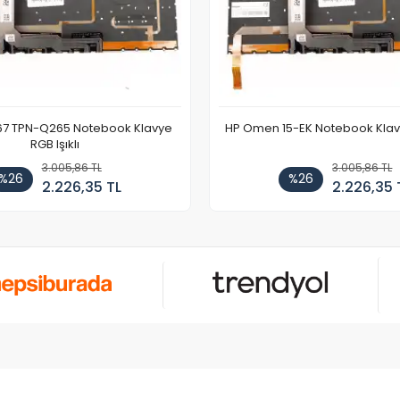
67 TPN-Q265 Notebook Klavye
HP Omen 15-EK Notebook Klavye
RGB Işıklı
3.005,86 TL
3.005,86 TL
%26
%26
2.226,35 TL
2.226,35 