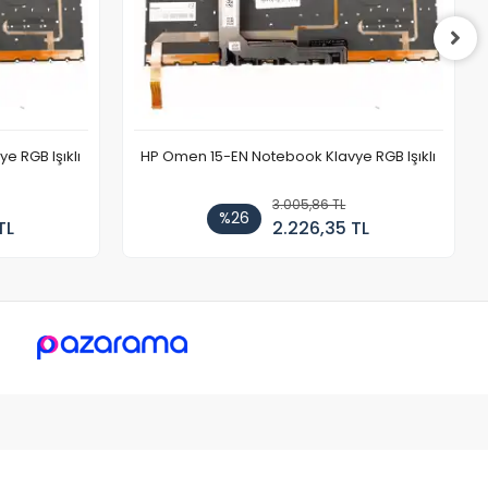
 RGB Işıklı
HP Omen 15-EN Notebook Klavye RGB Işıklı
3.005,86 TL
%26
TL
2.226,35 TL