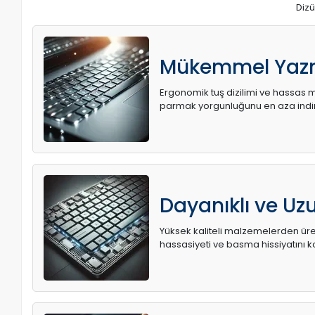
Dizü
Mükemmel Yaz
Ergonomik tuş dizilimi ve hassas me
parmak yorgunluğunu en aza indir
Dayanıklı ve U
Yüksek kaliteli malzemelerden üret
hassasiyeti ve basma hissiyatını k