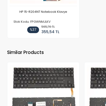
HP 15-R204NT Notebook Klavye
Stok Kodu: FPGWNMJLKV
565,76 TL
%37
355,54 TL
Similar Products