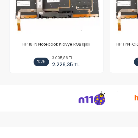
HP 16-N Notebook Klavye RGB Işıklı
HP TPN-C1
3.005,86 TL
%26
2.226,35 TL