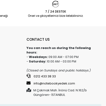
7 / 24 DESTEK
eneği
Öneri ve şikayetlerinizi bize iletebilirsiniz.
CONTACT US
You can reach us during the following
hours:
-
Weekdays:
09:00 AM - 07:00 PM
-
Saturday:
10:00 AM - 03:00 PM
(Closed on Sundays and public holidays.)
0212 433 38 33
info@notebookyedek.com
M.Çakmak Mah. İnönü Cad. N.162/b
Güngören- İSTANBUL