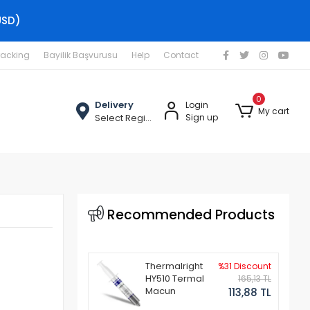
USD)
racking
Bayilik Başvurusu
Help
Contact
0
Delivery
Login
My cart
Select Region
Sign up
Recommended Products
Thermalright
%31 Discount
HY510 Termal
165,13 TL
Macun
113,88 TL