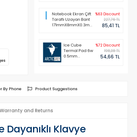
Notebook Ekran Çift
%63 Discount
Taraflı Uzayan Bant
227,76 TL
171mmX8mmX0.3mm
85,41 TL
(1 Set - 2 Adet)
Ice Cube
%72 Discount
Termal Pad 6w
198,38 TL
0.5mm
54,66 TL
ges
50x50mm
r By Phone
Product Suggestions
Warranty and Returns
 Dayanıklı Klavye