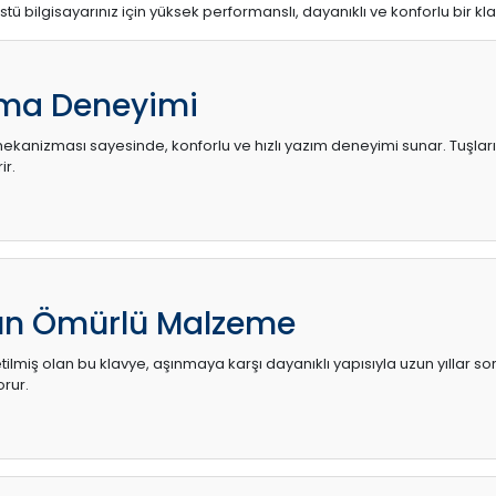
stü bilgisayarınız için yüksek performanslı, dayanıklı ve konforlu bir kl
ma Deneyimi
kanizması sayesinde, konforlu ve hızlı yazım deneyimi sunar. Tuşların d
ir.
zun Ömürlü Malzeme
ilmiş olan bu klavye, aşınmaya karşı dayanıklı yapısıyla uzun yıllar so
orur.