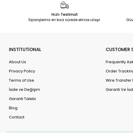
Hızlı Teslimat
Siparişleriniz en kısa sürede elinize ulaşır.
Güv
INSTİTUTİONAL
CUSTOMER S
About Us
Frequently As
Privacy Policy
Order Trackin
Terms of Use
Wire Transfer 
İade ve Değişim
Garanti Ve İad
Garanti Talebi
Blog
Contact