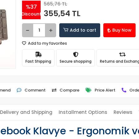
565,76 TL
%37
355,54 TL
Discount
Add to cart
Buy Now
Add to my favorites
Fast Shipping
Secure shopping
Returns and Exchan
mend
Comment
Compare
Price Alert
Orde
Delivery and Shipping
Installment Options
Reviews
ebook Klavye - Ergonomik ve