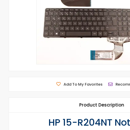
Add To My Favorites
Recom
Product Description
HP 15-R204NT Not