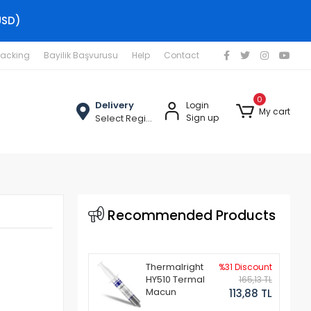
USD)
racking
Bayilik Başvurusu
Help
Contact
0
Delivery
Login
My cart
Select Region
Sign up
Recommended Products
Thermalright
%31 Discount
HY510 Termal
165,13 TL
Macun
113,88 TL