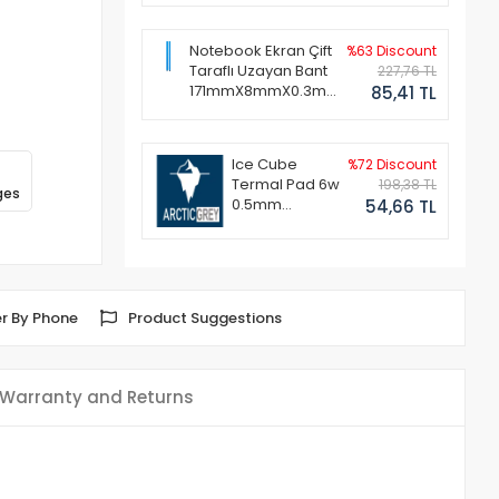
Notebook Ekran Çift
%63 Discount
Taraflı Uzayan Bant
227,76 TL
171mmX8mmX0.3mm
85,41 TL
(1 Set - 2 Adet)
Ice Cube
%72 Discount
Termal Pad 6w
198,38 TL
ges
0.5mm
54,66 TL
50x50mm
r By Phone
Product Suggestions
Warranty and Returns