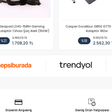
Ideapad L340-15IRH Gaming
Casper Excalibur G850 G770
aptör Cihazı Şarj Aleti (150W)
Adaptör 180w
2.163,72 TL
3.131,70 TL
%21
%18
1.708,20 TL
2.562,30 
Güvenli Alışveriş
Geniş Ürün Yelpazesi