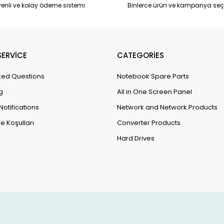
enli ve kolay ödeme sistemi
Binlerce ürün ve kampanya seç
ERVİCE
CATEGORİES
ked Questions
Notebook Spare Parts
g
All in One Screen Panel
Notifications
Network and Network Products
e Koşulları
Converter Products
Hard Drives