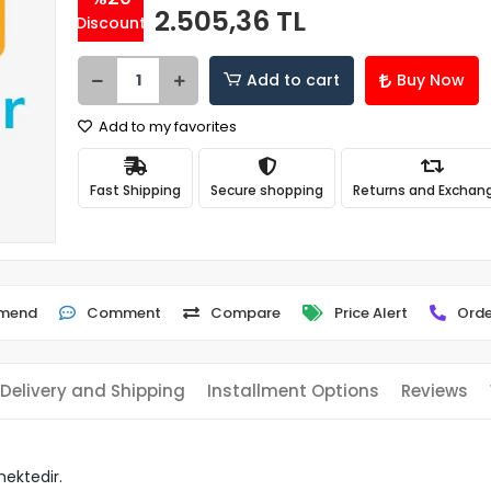
2.505,36 TL
Discount
Add to cart
Buy Now
Add to my favorites
Fast Shipping
Secure shopping
Returns and Exchan
mend
Comment
Compare
Price Alert
Orde
Delivery and Shipping
Installment Options
Reviews
mektedir.