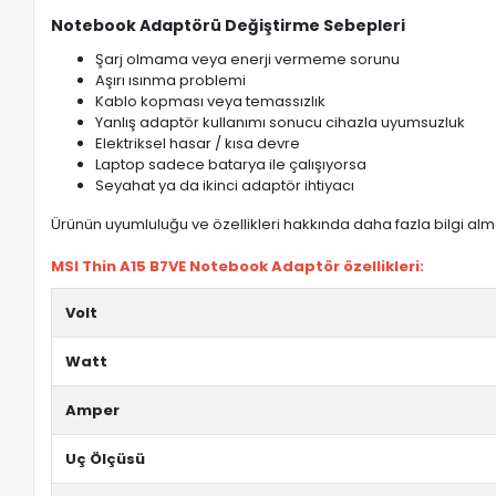
Notebook Adaptörü Değiştirme Sebepleri
Şarj olmama veya enerji vermeme sorunu
Aşırı ısınma problemi
Kablo kopması veya temassızlık
Yanlış adaptör kullanımı sonucu cihazla uyumsuzluk
Elektriksel hasar / kısa devre
Laptop sadece batarya ile çalışıyorsa
Seyahat ya da ikinci adaptör ihtiyacı
Ürünün uyumluluğu ve özellikleri hakkında daha fazla bilgi almak
MSI Thin A15 B7VE Notebook Adaptör özellikleri:
Volt
Watt
Amper
Uç Ölçüsü