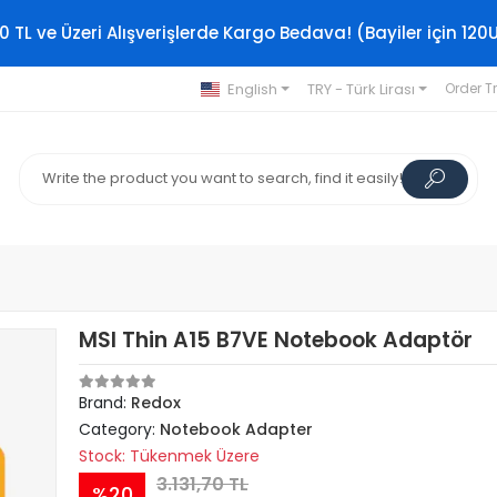
0 TL ve Üzeri Alışverişlerde Kargo Bedava! (Bayiler için 120
English
TRY - Türk Lirası
Order T
MSI Thin A15 B7VE Notebook Adaptör
Brand:
Redox
Category:
Notebook Adapter
Stock: Tükenmek Üzere
3.131,70 TL
%20