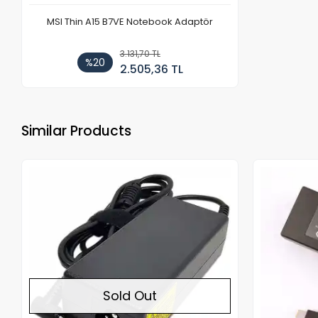
MSI Thin A15 B7VE Notebook Adaptör
3.131,70 TL
%20
2.505,36 TL
Similar Products
Out of stock
Sold Out