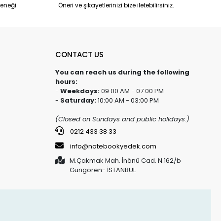
eneği
Öneri ve şikayetlerinizi bize iletebilirsiniz.
CONTACT US
You can reach us during the following
hours:
-
Weekdays:
09:00 AM - 07:00 PM
-
Saturday:
10:00 AM - 03:00 PM
(Closed on Sundays and public holidays.)
0212 433 38 33
info@notebookyedek.com
M.Çakmak Mah. İnönü Cad. N.162/b
Güngören- İSTANBUL