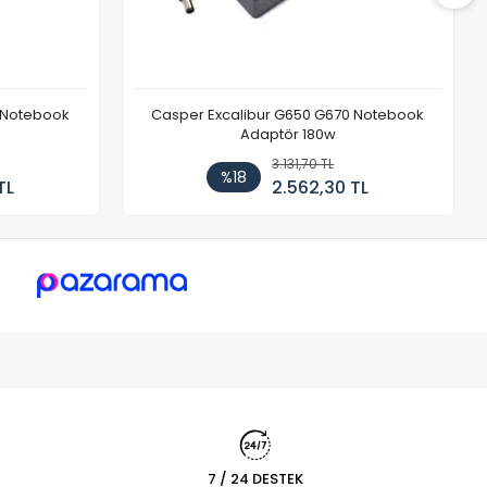
 Notebook
Casper Excalibur G650 G670 Notebook
Adaptör 180w
3.131,70 TL
%18
TL
2.562,30 TL
7 / 24 DESTEK